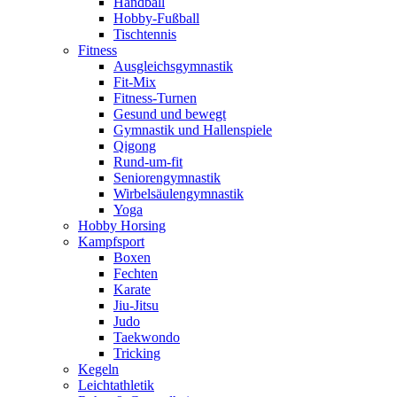
Handball
Hobby-Fußball
Tischtennis
Fitness
Ausgleichsgymnastik
Fit-Mix
Fitness-Turnen
Gesund und bewegt
Gymnastik und Hallenspiele
Qigong
Rund-um-fit
Seniorengymnastik
Wirbelsäulengymnastik
Yoga
Hobby Horsing
Kampfsport
Boxen
Fechten
Karate
Jiu-Jitsu
Judo
Taekwondo
Tricking
Kegeln
Leichtathletik