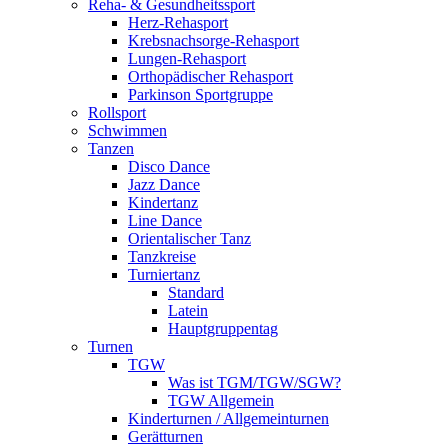
Reha- & Gesundheitssport
Herz-Rehasport
Krebsnachsorge-Rehasport
Lungen-Rehasport
Orthopädischer Rehasport
Parkinson Sportgruppe
Rollsport
Schwimmen
Tanzen
Disco Dance
Jazz Dance
Kindertanz
Line Dance
Orientalischer Tanz
Tanzkreise
Turniertanz
Standard
Latein
Hauptgruppentag
Turnen
TGW
Was ist TGM/TGW/SGW?
TGW Allgemein
Kinderturnen / Allgemeinturnen
Gerätturnen