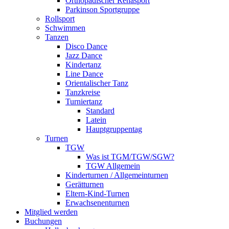
Orthopädischer Rehasport
Parkinson Sportgruppe
Rollsport
Schwimmen
Tanzen
Disco Dance
Jazz Dance
Kindertanz
Line Dance
Orientalischer Tanz
Tanzkreise
Turniertanz
Standard
Latein
Hauptgruppentag
Turnen
TGW
Was ist TGM/TGW/SGW?
TGW Allgemein
Kinderturnen / Allgemeinturnen
Gerätturnen
Eltern-Kind-Turnen
Erwachsenenturnen
Mitglied werden
Buchungen