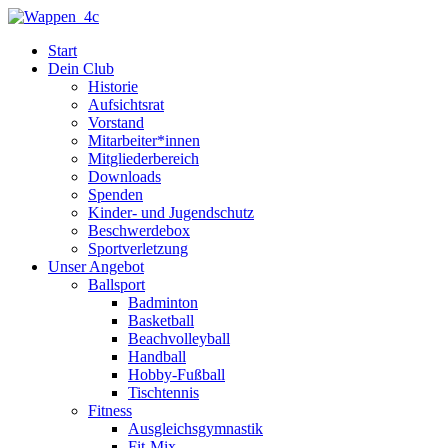
Zum
Inhalt
Start
springen
Dein Club
Historie
Aufsichtsrat
Vorstand
Mitarbeiter*innen
Mitgliederbereich
Downloads
Spenden
Kinder- und Jugendschutz
Beschwerdebox
Sportverletzung
Unser Angebot
Ballsport
Badminton
Basketball
Beachvolleyball
Handball
Hobby-Fußball
Tischtennis
Fitness
Ausgleichsgymnastik
Fit-Mix