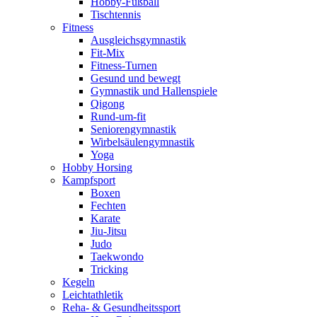
Hobby-Fußball
Tischtennis
Fitness
Ausgleichsgymnastik
Fit-Mix
Fitness-Turnen
Gesund und bewegt
Gymnastik und Hallenspiele
Qigong
Rund-um-fit
Seniorengymnastik
Wirbelsäulengymnastik
Yoga
Hobby Horsing
Kampfsport
Boxen
Fechten
Karate
Jiu-Jitsu
Judo
Taekwondo
Tricking
Kegeln
Leichtathletik
Reha- & Gesundheitssport