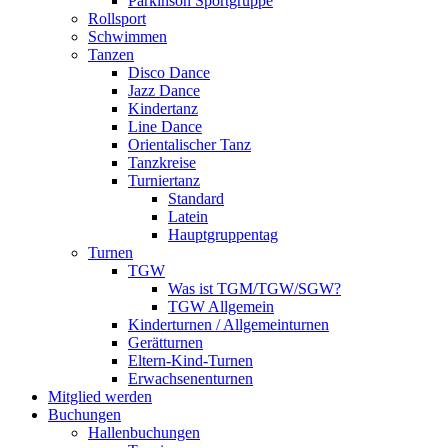
Parkinson Sportgruppe
Rollsport
Schwimmen
Tanzen
Disco Dance
Jazz Dance
Kindertanz
Line Dance
Orientalischer Tanz
Tanzkreise
Turniertanz
Standard
Latein
Hauptgruppentag
Turnen
TGW
Was ist TGM/TGW/SGW?
TGW Allgemein
Kinderturnen / Allgemeinturnen
Gerätturnen
Eltern-Kind-Turnen
Erwachsenenturnen
Mitglied werden
Buchungen
Hallenbuchungen