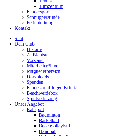
Tennis
Turnzentrum
Kindersport
Schnupperstunde
Ferientraining
Kontakt
Start
Dein Club
Historie
Aufsichtsrat
Vorstand
Mitarbeiter*innen
Mitgliederbereich
Downloads
Spenden
Kinder- und Jugendschutz
Beschwerdebox
Sportverletzung
Unser Angebot
Ballsport
Badminton
Basketball
Beachvolleyball
Handball