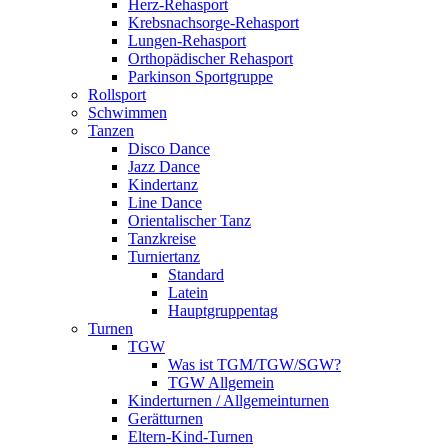
Herz-Rehasport
Krebsnachsorge-Rehasport
Lungen-Rehasport
Orthopädischer Rehasport
Parkinson Sportgruppe
Rollsport
Schwimmen
Tanzen
Disco Dance
Jazz Dance
Kindertanz
Line Dance
Orientalischer Tanz
Tanzkreise
Turniertanz
Standard
Latein
Hauptgruppentag
Turnen
TGW
Was ist TGM/TGW/SGW?
TGW Allgemein
Kinderturnen / Allgemeinturnen
Gerätturnen
Eltern-Kind-Turnen