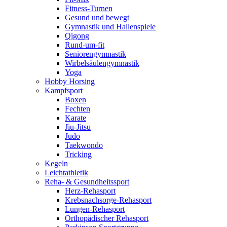
Fitness-Turnen
Gesund und bewegt
Gymnastik und Hallenspiele
Qigong
Rund-um-fit
Seniorengymnastik
Wirbelsäulengymnastik
Yoga
Hobby Horsing
Kampfsport
Boxen
Fechten
Karate
Jiu-Jitsu
Judo
Taekwondo
Tricking
Kegeln
Leichtathletik
Reha- & Gesundheitssport
Herz-Rehasport
Krebsnachsorge-Rehasport
Lungen-Rehasport
Orthopädischer Rehasport