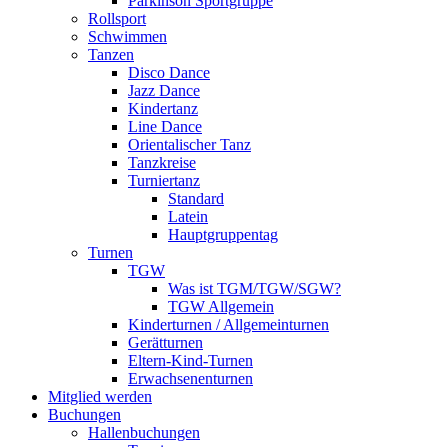
Parkinson Sportgruppe
Rollsport
Schwimmen
Tanzen
Disco Dance
Jazz Dance
Kindertanz
Line Dance
Orientalischer Tanz
Tanzkreise
Turniertanz
Standard
Latein
Hauptgruppentag
Turnen
TGW
Was ist TGM/TGW/SGW?
TGW Allgemein
Kinderturnen / Allgemeinturnen
Gerätturnen
Eltern-Kind-Turnen
Erwachsenenturnen
Mitglied werden
Buchungen
Hallenbuchungen