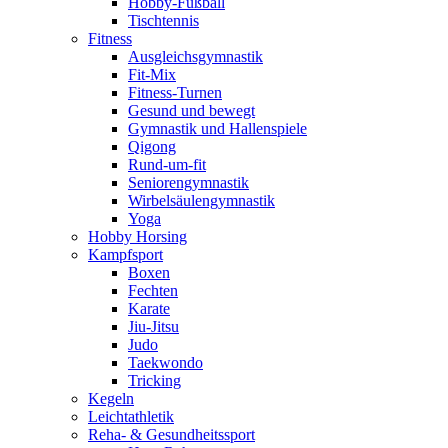
Hobby-Fußball
Tischtennis
Fitness
Ausgleichsgymnastik
Fit-Mix
Fitness-Turnen
Gesund und bewegt
Gymnastik und Hallenspiele
Qigong
Rund-um-fit
Seniorengymnastik
Wirbelsäulengymnastik
Yoga
Hobby Horsing
Kampfsport
Boxen
Fechten
Karate
Jiu-Jitsu
Judo
Taekwondo
Tricking
Kegeln
Leichtathletik
Reha- & Gesundheitssport