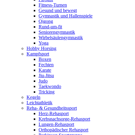
Fitness-Turnen
Gesund und bewegt
Gymnastik und Hallenspiele
Qigong
Rund-um-fit
Seniorengymnastik
Wirbelsäulengymnastik
Yoga
Hobby Horsing
Kampfsport
Boxen
Fechten
Karate
Jiu-Jitsu
Judo
Taekwondo
Tricking
Kegeln
Leichtathletik
Reha- & Gesundheitssport
Herz-Rehasport
Krebsnachsorge-Rehasport
Lungen-Rehasport
Orthopädischer Rehasport