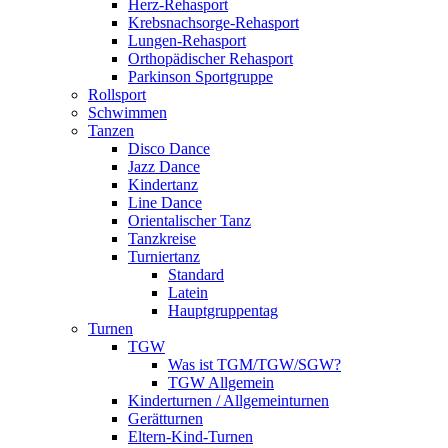
Herz-Rehasport
Krebsnachsorge-Rehasport
Lungen-Rehasport
Orthopädischer Rehasport
Parkinson Sportgruppe
Rollsport
Schwimmen
Tanzen
Disco Dance
Jazz Dance
Kindertanz
Line Dance
Orientalischer Tanz
Tanzkreise
Turniertanz
Standard
Latein
Hauptgruppentag
Turnen
TGW
Was ist TGM/TGW/SGW?
TGW Allgemein
Kinderturnen / Allgemeinturnen
Gerätturnen
Eltern-Kind-Turnen