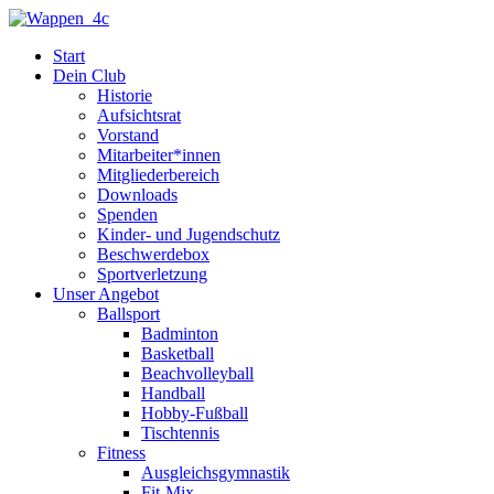
Zum
Inhalt
Start
springen
Dein Club
Historie
Aufsichtsrat
Vorstand
Mitarbeiter*innen
Mitgliederbereich
Downloads
Spenden
Kinder- und Jugendschutz
Beschwerdebox
Sportverletzung
Unser Angebot
Ballsport
Badminton
Basketball
Beachvolleyball
Handball
Hobby-Fußball
Tischtennis
Fitness
Ausgleichsgymnastik
Fit-Mix