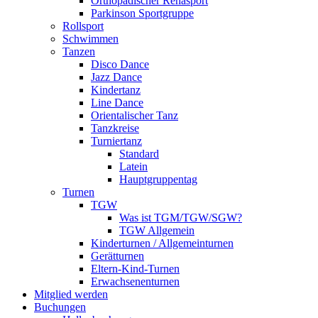
Orthopädischer Rehasport
Parkinson Sportgruppe
Rollsport
Schwimmen
Tanzen
Disco Dance
Jazz Dance
Kindertanz
Line Dance
Orientalischer Tanz
Tanzkreise
Turniertanz
Standard
Latein
Hauptgruppentag
Turnen
TGW
Was ist TGM/TGW/SGW?
TGW Allgemein
Kinderturnen / Allgemeinturnen
Gerätturnen
Eltern-Kind-Turnen
Erwachsenenturnen
Mitglied werden
Buchungen