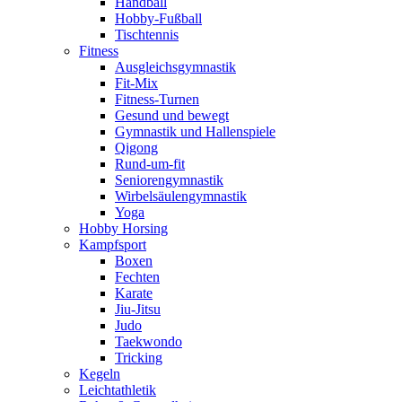
Handball
Hobby-Fußball
Tischtennis
Fitness
Ausgleichsgymnastik
Fit-Mix
Fitness-Turnen
Gesund und bewegt
Gymnastik und Hallenspiele
Qigong
Rund-um-fit
Seniorengymnastik
Wirbelsäulengymnastik
Yoga
Hobby Horsing
Kampfsport
Boxen
Fechten
Karate
Jiu-Jitsu
Judo
Taekwondo
Tricking
Kegeln
Leichtathletik