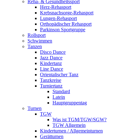
Reha- & Gesundheitssport
Herz-Rehasport
Krebsnachsorge-Rehasport
Lungen-Rehasport
Orthopädischer Rehasport
Parkinson Sportgruppe
Rollsport
Schwimmen
Tanzen
Disco Dance
Jazz Dance
Kindertanz
Line Dance
Orientalischer Tanz
Tanzkreise
Turniertanz
Standard
Latein
Hauptgruppentag
Turnen
TGW
Was ist TGM/TGW/SGW?
TGW Allgemein
Kinderturnen / Allgemeinturnen
Gerätturnen