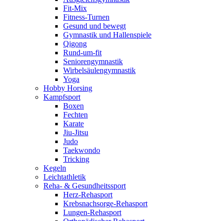
Fit-Mix
Fitness-Turnen
Gesund und bewegt
Gymnastik und Hallenspiele
Qigong
Rund-um-fit
Seniorengymnastik
Wirbelsäulengymnastik
Yoga
Hobby Horsing
Kampfsport
Boxen
Fechten
Karate
Jiu-Jitsu
Judo
Taekwondo
Tricking
Kegeln
Leichtathletik
Reha- & Gesundheitssport
Herz-Rehasport
Krebsnachsorge-Rehasport
Lungen-Rehasport