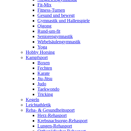
Fit-Mix
Fitness-Turnen
Gesund und bewegt
Gymnastik und Hallenspiele
Qigong
Rund-um-fit
Seniorengymnastik
Wirbelsäulengymnastik
Yoga
Hobby Horsing
Kampfsport
Boxen
Fechten
Karate
Jiu-Jitsu
Judo
Taekwondo
Tricking
Kegeln
Leichtathletik
Reha- & Gesundheitssport
Herz-Rehasport
Krebsnachsorge-Rehasport
Lungen-Rehasport