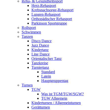
Reha- & Gesundheitssport
Herz-Rehasport
Krebsnachsorge-Rehasport
Lungen-Rehasport
Orthopädischer Rehasport
Parkinson Sportgruppe
Rollsport
Schwimmen
Tanzen
Disco Dance
Jazz Dance
Kindertanz
Line Dance
Orientalischer Tanz
Tanzkreise
Turniertanz
Standard
Latein
Hauptgruppentag
Turnen
TGW
Was ist TGM/TGW/SGW?
TGW Allgemein
Kinderturnen / Allgemeinturnen
Gerätturnen