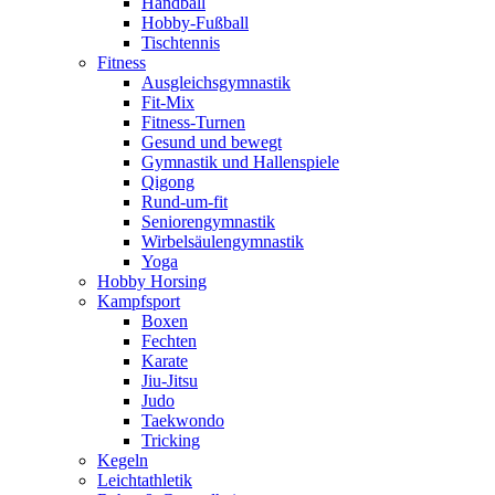
Handball
Hobby-Fußball
Tischtennis
Fitness
Ausgleichsgymnastik
Fit-Mix
Fitness-Turnen
Gesund und bewegt
Gymnastik und Hallenspiele
Qigong
Rund-um-fit
Seniorengymnastik
Wirbelsäulengymnastik
Yoga
Hobby Horsing
Kampfsport
Boxen
Fechten
Karate
Jiu-Jitsu
Judo
Taekwondo
Tricking
Kegeln
Leichtathletik