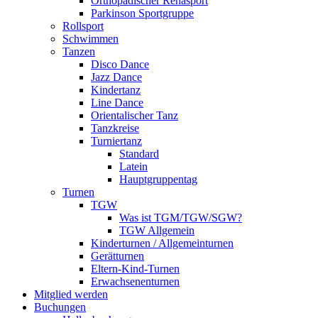
Orthopädischer Rehasport
Parkinson Sportgruppe
Rollsport
Schwimmen
Tanzen
Disco Dance
Jazz Dance
Kindertanz
Line Dance
Orientalischer Tanz
Tanzkreise
Turniertanz
Standard
Latein
Hauptgruppentag
Turnen
TGW
Was ist TGM/TGW/SGW?
TGW Allgemein
Kinderturnen / Allgemeinturnen
Gerätturnen
Eltern-Kind-Turnen
Erwachsenenturnen
Mitglied werden
Buchungen