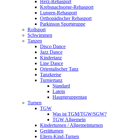
Herz-Rehasport
Krebsnachsorge-Rehasport
Lungen-Rehasport
Orthopädischer Rehasport
Parkinson Sportgruppe
Rollsport
Schwimmen
Tanzen
Disco Dance
Jazz Dance
Kindertanz
Line Dance
Orientalischer Tanz
Tanzkreise
Turniertanz
Standard
Latein
Hauptgruppentag
Turnen
TGW
Was ist TGM/TGW/SGW?
TGW Allgemein
Kinderturnen / Allgemeinturnen
Gerätturnen
Eltern-Kind-Turnen