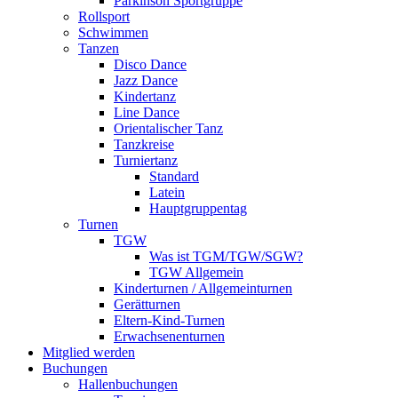
Parkinson Sportgruppe
Rollsport
Schwimmen
Tanzen
Disco Dance
Jazz Dance
Kindertanz
Line Dance
Orientalischer Tanz
Tanzkreise
Turniertanz
Standard
Latein
Hauptgruppentag
Turnen
TGW
Was ist TGM/TGW/SGW?
TGW Allgemein
Kinderturnen / Allgemeinturnen
Gerätturnen
Eltern-Kind-Turnen
Erwachsenenturnen
Mitglied werden
Buchungen
Hallenbuchungen