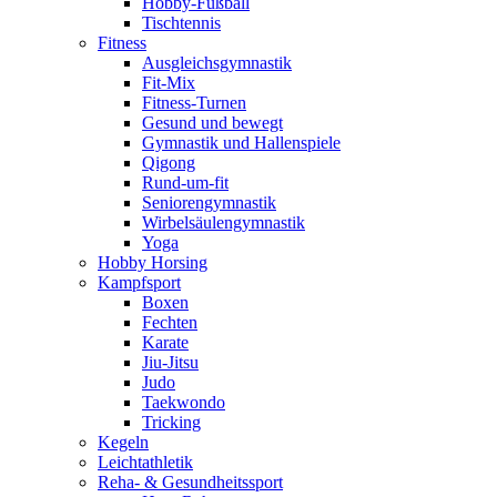
Hobby-Fußball
Tischtennis
Fitness
Ausgleichsgymnastik
Fit-Mix
Fitness-Turnen
Gesund und bewegt
Gymnastik und Hallenspiele
Qigong
Rund-um-fit
Seniorengymnastik
Wirbelsäulengymnastik
Yoga
Hobby Horsing
Kampfsport
Boxen
Fechten
Karate
Jiu-Jitsu
Judo
Taekwondo
Tricking
Kegeln
Leichtathletik
Reha- & Gesundheitssport