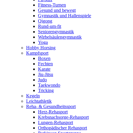
Fitness-Turnen
Gesund und bewegt
Gymnastik und Hallenspiele
Qigong
Rund-um-fit
Seniorengymnastik
Wirbelsäulengymnastik
Yoga
Hobby Horsing
Kampfsport
Boxen
Fechten
Karate
Jiu-Jitsu
Judo
Taekwondo
Tricking
Kegeln
Leichtathletik
Reha- & Gesundheitssport
Herz-Rehasport
Krebsnachsorge-Rehasport
Lungen-Rehasport
Orthopädischer Rehasport