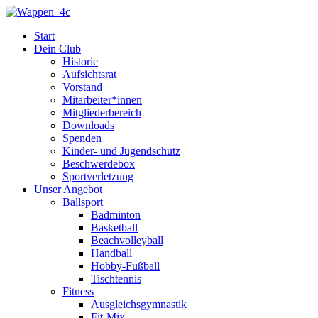
Zum
Inhalt
Start
springen
Dein Club
Historie
Aufsichtsrat
Vorstand
Mitarbeiter*innen
Mitgliederbereich
Downloads
Spenden
Kinder- und Jugendschutz
Beschwerdebox
Sportverletzung
Unser Angebot
Ballsport
Badminton
Basketball
Beachvolleyball
Handball
Hobby-Fußball
Tischtennis
Fitness
Ausgleichsgymnastik
Fit-Mix