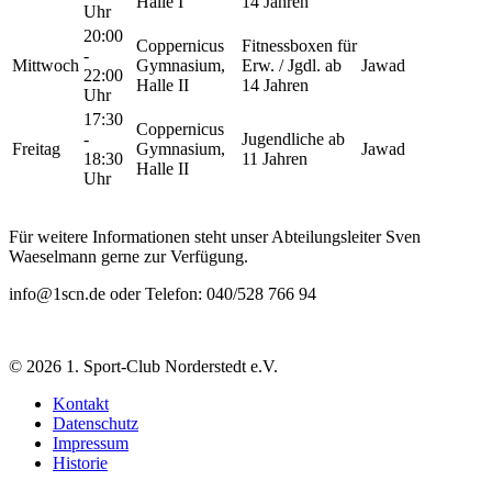
Halle I
14 Jahren
Uhr
20:00
Coppernicus
Fitnessboxen für
-
Mittwoch
Gymnasium,
Erw. / Jgdl. ab
Jawad
22:00
Halle II
14 Jahren
Uhr
17:30
Coppernicus
-
Jugendliche ab
Freitag
Gymnasium,
Jawad
18:30
11 Jahren
Halle II
Uhr
Für weitere Informationen steht unser Abteilungsleiter Sven
Waeselmann gerne zur Verfügung.
info@1scn.de oder Telefon: 040/528 766 94
© 2026 1. Sport-Club Norderstedt e.V.
Kontakt
Datenschutz
Impressum
Historie