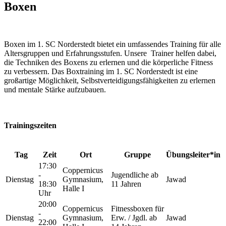
Boxen
Boxen im 1. SC Norderstedt bietet ein umfassendes Training für alle
Altersgruppen und Erfahrungsstufen. Unsere Trainer helfen dabei,
die Techniken des Boxens zu erlernen und die körperliche Fitness
zu verbessern. Das Boxtraining im 1. SC Norderstedt ist eine
großartige Möglichkeit, Selbstverteidigungsfähigkeiten zu erlernen
und mentale Stärke aufzubauen.
Trainingszeiten
Tag
Zeit
Ort
Gruppe
Übungsleiter*in
17:30
Coppernicus
-
Jugendliche ab
Dienstag
Gymnasium,
Jawad
18:30
11 Jahren
Halle I
Uhr
20:00
Coppernicus
Fitnessboxen für
-
Dienstag
Gymnasium,
Erw. / Jgdl. ab
Jawad
22:00