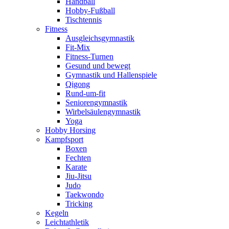
Handball
Hobby-Fußball
Tischtennis
Fitness
Ausgleichsgymnastik
Fit-Mix
Fitness-Turnen
Gesund und bewegt
Gymnastik und Hallenspiele
Qigong
Rund-um-fit
Seniorengymnastik
Wirbelsäulengymnastik
Yoga
Hobby Horsing
Kampfsport
Boxen
Fechten
Karate
Jiu-Jitsu
Judo
Taekwondo
Tricking
Kegeln
Leichtathletik