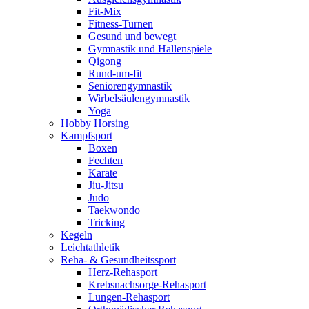
Fit-Mix
Fitness-Turnen
Gesund und bewegt
Gymnastik und Hallenspiele
Qigong
Rund-um-fit
Seniorengymnastik
Wirbelsäulengymnastik
Yoga
Hobby Horsing
Kampfsport
Boxen
Fechten
Karate
Jiu-Jitsu
Judo
Taekwondo
Tricking
Kegeln
Leichtathletik
Reha- & Gesundheitssport
Herz-Rehasport
Krebsnachsorge-Rehasport
Lungen-Rehasport