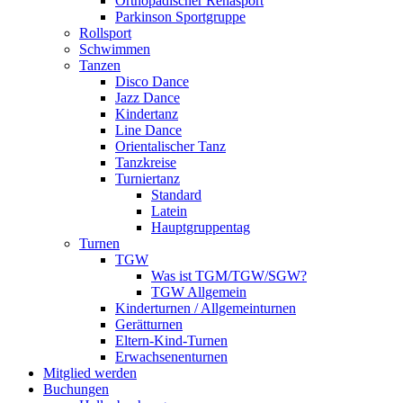
Orthopädischer Rehasport
Parkinson Sportgruppe
Rollsport
Schwimmen
Tanzen
Disco Dance
Jazz Dance
Kindertanz
Line Dance
Orientalischer Tanz
Tanzkreise
Turniertanz
Standard
Latein
Hauptgruppentag
Turnen
TGW
Was ist TGM/TGW/SGW?
TGW Allgemein
Kinderturnen / Allgemeinturnen
Gerätturnen
Eltern-Kind-Turnen
Erwachsenenturnen
Mitglied werden
Buchungen