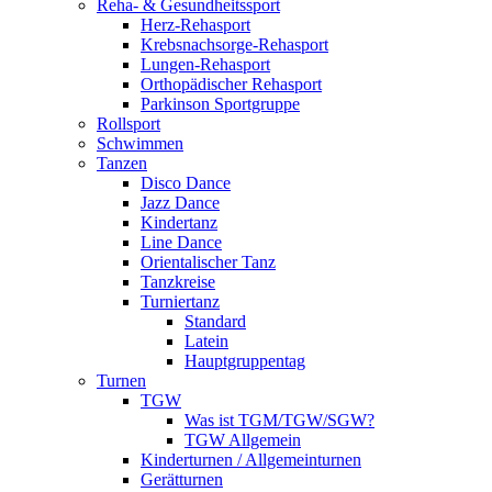
Reha- & Gesundheitssport
Herz-Rehasport
Krebsnachsorge-Rehasport
Lungen-Rehasport
Orthopädischer Rehasport
Parkinson Sportgruppe
Rollsport
Schwimmen
Tanzen
Disco Dance
Jazz Dance
Kindertanz
Line Dance
Orientalischer Tanz
Tanzkreise
Turniertanz
Standard
Latein
Hauptgruppentag
Turnen
TGW
Was ist TGM/TGW/SGW?
TGW Allgemein
Kinderturnen / Allgemeinturnen
Gerätturnen