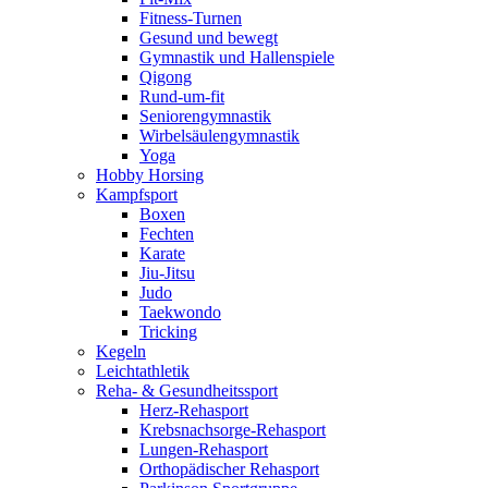
Fitness-Turnen
Gesund und bewegt
Gymnastik und Hallenspiele
Qigong
Rund-um-fit
Seniorengymnastik
Wirbelsäulengymnastik
Yoga
Hobby Horsing
Kampfsport
Boxen
Fechten
Karate
Jiu-Jitsu
Judo
Taekwondo
Tricking
Kegeln
Leichtathletik
Reha- & Gesundheitssport
Herz-Rehasport
Krebsnachsorge-Rehasport
Lungen-Rehasport
Orthopädischer Rehasport