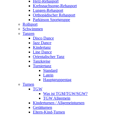
Herz-Rehasport
Krebsnachsorge-Rehasport
Lungen-Rehasport
Orthopädischer Rehasport
Parkinson Sportgruppe
Rollsport
Schwimmen
Tanzen
Disco Dance
Jazz Dance
Kindertanz
Line Dance
Orientalischer Tanz
Tanzkreise
Turniertanz
Standard
Latein
Hauptgruppentag
Turnen
TGW
Was ist TGM/TGW/SGW?
TGW Allgemein
Kinderturnen / Allgemeinturnen
Gerätturnen
Eltern-Kind-Turnen