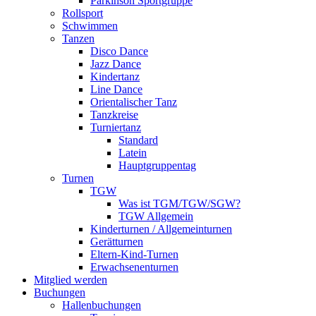
Parkinson Sportgruppe
Rollsport
Schwimmen
Tanzen
Disco Dance
Jazz Dance
Kindertanz
Line Dance
Orientalischer Tanz
Tanzkreise
Turniertanz
Standard
Latein
Hauptgruppentag
Turnen
TGW
Was ist TGM/TGW/SGW?
TGW Allgemein
Kinderturnen / Allgemeinturnen
Gerätturnen
Eltern-Kind-Turnen
Erwachsenenturnen
Mitglied werden
Buchungen
Hallenbuchungen