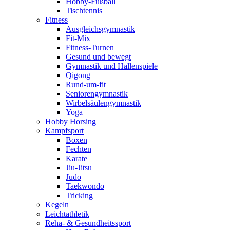
Hobby-Fußball
Tischtennis
Fitness
Ausgleichsgymnastik
Fit-Mix
Fitness-Turnen
Gesund und bewegt
Gymnastik und Hallenspiele
Qigong
Rund-um-fit
Seniorengymnastik
Wirbelsäulengymnastik
Yoga
Hobby Horsing
Kampfsport
Boxen
Fechten
Karate
Jiu-Jitsu
Judo
Taekwondo
Tricking
Kegeln
Leichtathletik
Reha- & Gesundheitssport