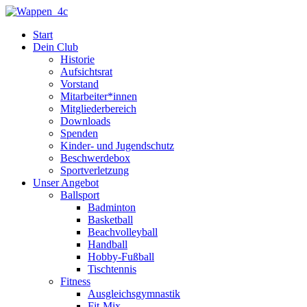
Zum
Inhalt
Start
springen
Dein Club
Historie
Aufsichtsrat
Vorstand
Mitarbeiter*innen
Mitgliederbereich
Downloads
Spenden
Kinder- und Jugendschutz
Beschwerdebox
Sportverletzung
Unser Angebot
Ballsport
Badminton
Basketball
Beachvolleyball
Handball
Hobby-Fußball
Tischtennis
Fitness
Ausgleichsgymnastik
Fit-Mix