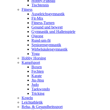
Hobby-Fußball
Tischtennis
Fitness
Ausgleichsgymnastik
Fit-Mix
Fitness-Turnen
Gesund und bewegt
Gymnastik und Hallenspiele
Qigong
Rund-um-fit
Seniorengymnastik
Wirbelsäulengymnastik
Yoga
Hobby Horsing
Kampfsport
Boxen
Fechten
Karate
Jiu-Jitsu
Judo
Taekwondo
Tricking
Kegeln
Leichtathletik
Reha- & Gesundheitssport