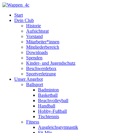
Zum
Inhalt
Start
springen
Dein Club
Historie
Aufsichtsrat
Vorstand
Mitarbeiter*innen
Mitgliederbereich
Downloads
Spenden
Kinder- und Jugendschutz
Beschwerdebox
Sportverletzung
Unser Angebot
Ballsport
Badminton
Basketball
Beachvolleyball
Handball
Hobby-Fußball
Tischtennis
Fitness
Ausgleichsgymnastik
Fit-Mix