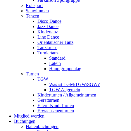
Parkinson Sportgruppe
Rollsport
Schwimmen
Tanzen
Disco Dance
Jazz Dance
Kindertanz
Line Dance
Orientalischer Tanz
Tanzkreise
Turniertanz
Standard
Latein
Hauptgruppentag
Turnen
TGW
Was ist TGM/TGW/SGW?
TGW Allgemein
Kinderturnen / Allgemeinturnen
Gerätturnen
Eltern-Kind-Turnen
Erwachsenenturnen
Mitglied werden
Buchungen
Hallenbuchungen