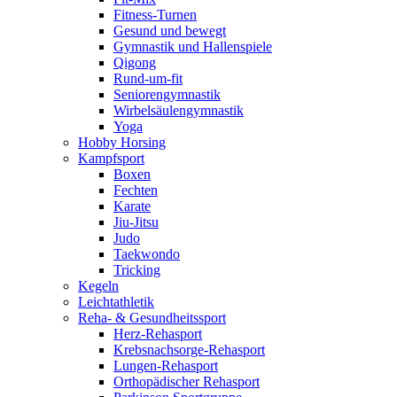
Fitness-Turnen
Gesund und bewegt
Gymnastik und Hallenspiele
Qigong
Rund-um-fit
Seniorengymnastik
Wirbelsäulengymnastik
Yoga
Hobby Horsing
Kampfsport
Boxen
Fechten
Karate
Jiu-Jitsu
Judo
Taekwondo
Tricking
Kegeln
Leichtathletik
Reha- & Gesundheitssport
Herz-Rehasport
Krebsnachsorge-Rehasport
Lungen-Rehasport
Orthopädischer Rehasport