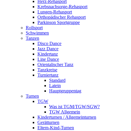
Herz-Rehasport
Krebsnachsorge-Rehasport
Lungen-Rehasport
Orthopädischer Rehasport
Parkinson Sportgruppe
Rollsport
Schwimmen
Tanzen
Disco Dance
Jazz Dance
Kindertanz
Line Dance
Orientalischer Tanz
Tanzkreise
Turniertanz
Standard
Latein
Hauptgruppentag
Turnen
TGW
Was ist TGM/TGW/SGW?
TGW Allgemein
Kinderturnen / Allgemeinturnen
Gerätturnen
Eltern-Kind-Turnen