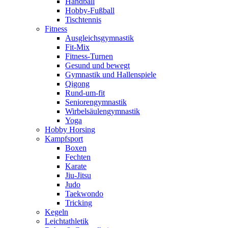
Handball
Hobby-Fußball
Tischtennis
Fitness
Ausgleichsgymnastik
Fit-Mix
Fitness-Turnen
Gesund und bewegt
Gymnastik und Hallenspiele
Qigong
Rund-um-fit
Seniorengymnastik
Wirbelsäulengymnastik
Yoga
Hobby Horsing
Kampfsport
Boxen
Fechten
Karate
Jiu-Jitsu
Judo
Taekwondo
Tricking
Kegeln
Leichtathletik