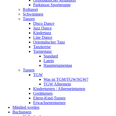
Orthopädischer Rehasport
Parkinson Sportgruppe
Rollsport
Schwimmen
Tanzen
Disco Dance
Jazz Dance
Kindertanz
Line Dance
Orientalischer Tanz
Tanzkreise
Turniertanz
Standard
Latein
Hauptgruppentag
Turnen
TGW
Was ist TGM/TGW/SGW?
TGW Allgemein
Kinderturnen / Allgemeinturnen
Gerätturnen
Eltern-Kind-Turnen
Erwachsenenturnen
Mitglied werden
Buchungen