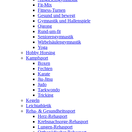
Fit-Mix
Fitness-Turnen
Gesund und bewegt
Gymnastik und Hallenspiele
Qigong
Rund-um-fit
Seniorengymnastik
Wirbelsäulengymnastik
Yoga
Hobby Horsing
Kampfsport
Boxen
Fechten
Karate
Jiu-Jitsu
Judo
Taekwondo
Tricking
Kegeln
Leichtathletik
Reha- & Gesundheitssport
Herz-Rehasport
Krebsnachsorge-Rehasport
Lungen-Rehasport