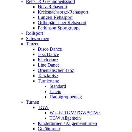
Reha- & Gesundheitssport
Herz-Rehasport
Krebsnachsorge-Rehasport
Lungen-Rehasport
Orthopädischer Rehasport
Parkinson Sportgruppe
Rollsport
Schwimmen
Tanzen
Disco Dance
Jazz Dance
Kindertanz
Line Dance
Orientalischer Tanz
Tanzkreise
Turniertanz
Standard
Latein
Hauptgruppentag
Turnen
TGW
Was ist TGM/TGW/SGW?
TGW Allgemein
Kinderturnen / Allgemeinturnen
Gerätturnen