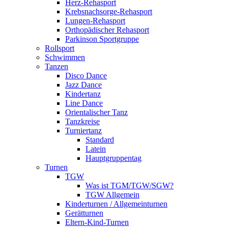
Herz-Rehasport
Krebsnachsorge-Rehasport
Lungen-Rehasport
Orthopädischer Rehasport
Parkinson Sportgruppe
Rollsport
Schwimmen
Tanzen
Disco Dance
Jazz Dance
Kindertanz
Line Dance
Orientalischer Tanz
Tanzkreise
Turniertanz
Standard
Latein
Hauptgruppentag
Turnen
TGW
Was ist TGM/TGW/SGW?
TGW Allgemein
Kinderturnen / Allgemeinturnen
Gerätturnen
Eltern-Kind-Turnen