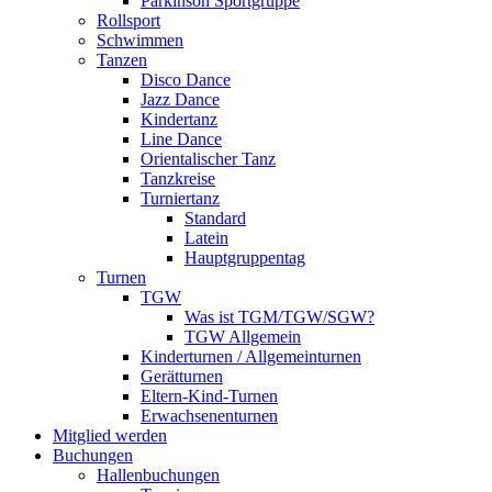
Parkinson Sportgruppe
Rollsport
Schwimmen
Tanzen
Disco Dance
Jazz Dance
Kindertanz
Line Dance
Orientalischer Tanz
Tanzkreise
Turniertanz
Standard
Latein
Hauptgruppentag
Turnen
TGW
Was ist TGM/TGW/SGW?
TGW Allgemein
Kinderturnen / Allgemeinturnen
Gerätturnen
Eltern-Kind-Turnen
Erwachsenenturnen
Mitglied werden
Buchungen
Hallenbuchungen