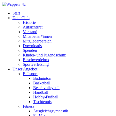
Zum
Inhalt
Start
springen
Dein Club
Historie
Aufsichtsrat
Vorstand
Mitarbeiter*innen
Mitgliederbereich
Downloads
Spenden
Kinder- und Jugendschutz
Beschwerdebox
Sportverletzung
Unser Angebot
Ballsport
Badminton
Basketball
Beachvolleyball
Handball
Hobby-Fußball
Tischtennis
Fitness
Ausgleichsgymnastik
Fit-Mix