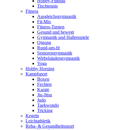
Hobby-Fußball
Tischtennis
Fitness
Ausgleichsgymnastik
Fit-Mix
Fitness-Turnen
Gesund und bewegt
Gymnastik und Hallenspiele
Qigong
Rund-um-fit
Seniorengymnastik
Wirbelsäulengymnastik
Yoga
Hobby Horsing
Kampfsport
Boxen
Fechten
Karate
Jiu-Jitsu
Judo
Taekwondo
Tricking
Kegeln
Leichtathletik
Reha- & Gesundheitssport