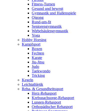
Fitness-Turnen
Gesund und bewegt
Gymnastik und Hallenspiele
Qigong
Rund-um-fit
Seniorengymnastik
Wirbelsäulengymnastik
Yoga
Hobby Horsing
Kampfsport
Boxen
Fechten
Karate
Jiu-Jitsu
Judo
Taekwondo
Tricking
Kegeln
Leichtathletik
Reha- & Gesundheitssport
Herz-Rehasport
Krebsnachsorge-Rehasport
Lungen-Rehasport
Orthopädischer Rehasport