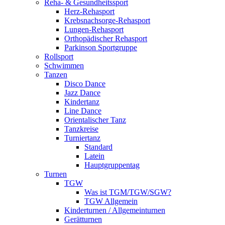
Reha- & Gesundheitssport
Herz-Rehasport
Krebsnachsorge-Rehasport
Lungen-Rehasport
Orthopädischer Rehasport
Parkinson Sportgruppe
Rollsport
Schwimmen
Tanzen
Disco Dance
Jazz Dance
Kindertanz
Line Dance
Orientalischer Tanz
Tanzkreise
Turniertanz
Standard
Latein
Hauptgruppentag
Turnen
TGW
Was ist TGM/TGW/SGW?
TGW Allgemein
Kinderturnen / Allgemeinturnen
Gerätturnen