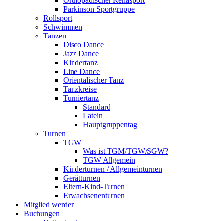
Orthopädischer Rehasport
Parkinson Sportgruppe
Rollsport
Schwimmen
Tanzen
Disco Dance
Jazz Dance
Kindertanz
Line Dance
Orientalischer Tanz
Tanzkreise
Turniertanz
Standard
Latein
Hauptgruppentag
Turnen
TGW
Was ist TGM/TGW/SGW?
TGW Allgemein
Kinderturnen / Allgemeinturnen
Gerätturnen
Eltern-Kind-Turnen
Erwachsenenturnen
Mitglied werden
Buchungen