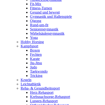
Fit-Mix
Fitness-Turnen
Gesund und bewegt
Gymnastik und Hallenspiele
Qigong
Rund-um-fit
Seniorengymnastik
Wirbelsäulengymnastik
Yoga
Hobby Horsing
Kampfsport
Boxen
Fechten
Karate
Jiu-Jitsu
Judo
Taekwondo
Tricking
Kegeln
Leichtathletik
Reha- & Gesundheitssport
Herz-Rehasport
Krebsnachsorge-Rehasport
Lungen-Rehasport