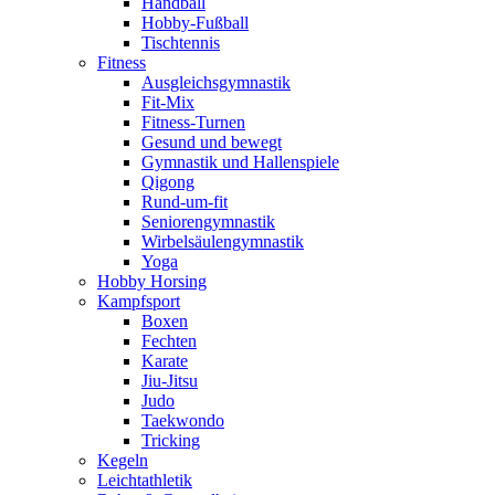
Handball
Hobby-Fußball
Tischtennis
Fitness
Ausgleichsgymnastik
Fit-Mix
Fitness-Turnen
Gesund und bewegt
Gymnastik und Hallenspiele
Qigong
Rund-um-fit
Seniorengymnastik
Wirbelsäulengymnastik
Yoga
Hobby Horsing
Kampfsport
Boxen
Fechten
Karate
Jiu-Jitsu
Judo
Taekwondo
Tricking
Kegeln
Leichtathletik