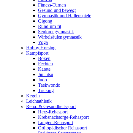
Fitness-Turnen
Gesund und bewegt
Gymnastik und Hallenspiele
Qigong
Rund-um-fit
Seniorengymnastik
Wirbelsäulengymnastik
Yoga
Hobby Horsing
Kampfsport
Boxen
Fechten
Karate
Jiu-Jitsu
Judo
Taekwondo
Tricking
Kegeln
Leichtathletik
Reha- & Gesundheitssport
Herz-Rehasport
Krebsnachsorge-Rehasport
Lungen-Rehasport
Orthopädischer Rehasport