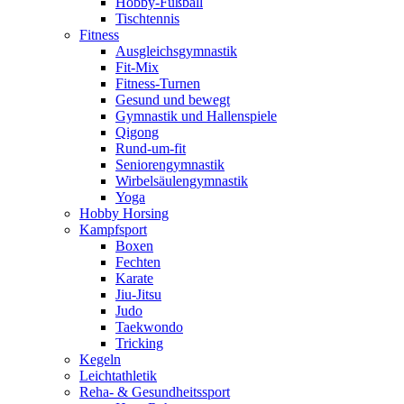
Hobby-Fußball
Tischtennis
Fitness
Ausgleichsgymnastik
Fit-Mix
Fitness-Turnen
Gesund und bewegt
Gymnastik und Hallenspiele
Qigong
Rund-um-fit
Seniorengymnastik
Wirbelsäulengymnastik
Yoga
Hobby Horsing
Kampfsport
Boxen
Fechten
Karate
Jiu-Jitsu
Judo
Taekwondo
Tricking
Kegeln
Leichtathletik
Reha- & Gesundheitssport