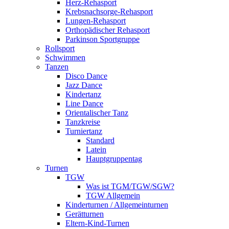
Herz-Rehasport
Krebsnachsorge-Rehasport
Lungen-Rehasport
Orthopädischer Rehasport
Parkinson Sportgruppe
Rollsport
Schwimmen
Tanzen
Disco Dance
Jazz Dance
Kindertanz
Line Dance
Orientalischer Tanz
Tanzkreise
Turniertanz
Standard
Latein
Hauptgruppentag
Turnen
TGW
Was ist TGM/TGW/SGW?
TGW Allgemein
Kinderturnen / Allgemeinturnen
Gerätturnen
Eltern-Kind-Turnen