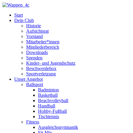
Zum
Inhalt
Start
springen
Dein Club
Historie
Aufsichtsrat
Vorstand
Mitarbeiter*innen
Mitgliederbereich
Downloads
Spenden
Kinder- und Jugendschutz
Beschwerdebox
Sportverletzung
Unser Angebot
Ballsport
Badminton
Basketball
Beachvolleyball
Handball
Hobby-Fußball
Tischtennis
Fitness
Ausgleichsgymnastik
Fit-Mix