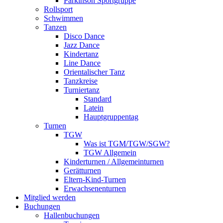
Parkinson Sportgruppe
Rollsport
Schwimmen
Tanzen
Disco Dance
Jazz Dance
Kindertanz
Line Dance
Orientalischer Tanz
Tanzkreise
Turniertanz
Standard
Latein
Hauptgruppentag
Turnen
TGW
Was ist TGM/TGW/SGW?
TGW Allgemein
Kinderturnen / Allgemeinturnen
Gerätturnen
Eltern-Kind-Turnen
Erwachsenenturnen
Mitglied werden
Buchungen
Hallenbuchungen