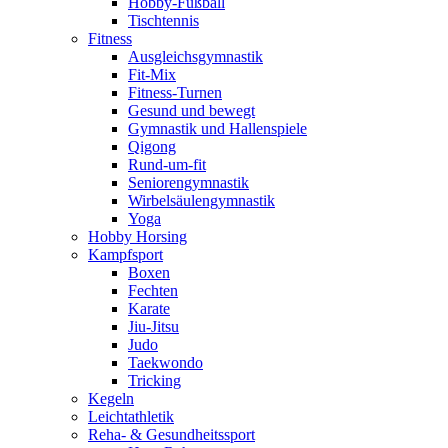
Hobby-Fußball
Tischtennis
Fitness
Ausgleichsgymnastik
Fit-Mix
Fitness-Turnen
Gesund und bewegt
Gymnastik und Hallenspiele
Qigong
Rund-um-fit
Seniorengymnastik
Wirbelsäulengymnastik
Yoga
Hobby Horsing
Kampfsport
Boxen
Fechten
Karate
Jiu-Jitsu
Judo
Taekwondo
Tricking
Kegeln
Leichtathletik
Reha- & Gesundheitssport