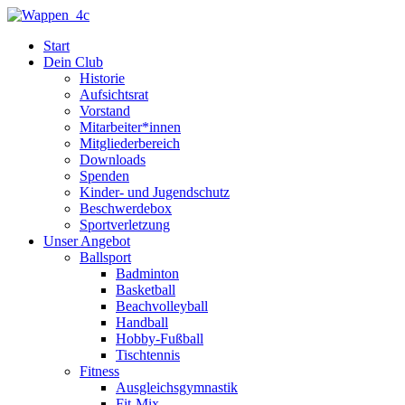
Zum
Inhalt
Start
springen
Dein Club
Historie
Aufsichtsrat
Vorstand
Mitarbeiter*innen
Mitgliederbereich
Downloads
Spenden
Kinder- und Jugendschutz
Beschwerdebox
Sportverletzung
Unser Angebot
Ballsport
Badminton
Basketball
Beachvolleyball
Handball
Hobby-Fußball
Tischtennis
Fitness
Ausgleichsgymnastik
Fit-Mix