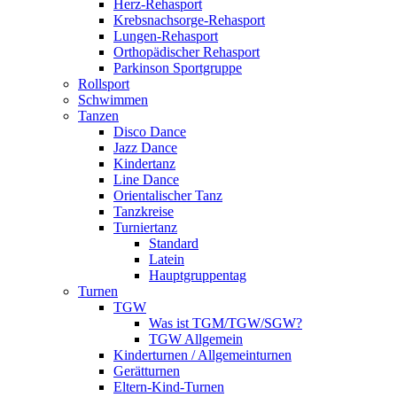
Herz-Rehasport
Krebsnachsorge-Rehasport
Lungen-Rehasport
Orthopädischer Rehasport
Parkinson Sportgruppe
Rollsport
Schwimmen
Tanzen
Disco Dance
Jazz Dance
Kindertanz
Line Dance
Orientalischer Tanz
Tanzkreise
Turniertanz
Standard
Latein
Hauptgruppentag
Turnen
TGW
Was ist TGM/TGW/SGW?
TGW Allgemein
Kinderturnen / Allgemeinturnen
Gerätturnen
Eltern-Kind-Turnen