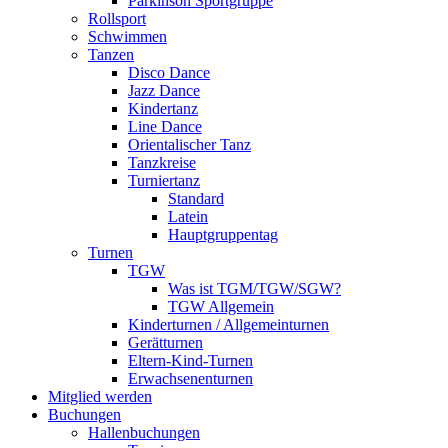
Parkinson Sportgruppe
Rollsport
Schwimmen
Tanzen
Disco Dance
Jazz Dance
Kindertanz
Line Dance
Orientalischer Tanz
Tanzkreise
Turniertanz
Standard
Latein
Hauptgruppentag
Turnen
TGW
Was ist TGM/TGW/SGW?
TGW Allgemein
Kinderturnen / Allgemeinturnen
Gerätturnen
Eltern-Kind-Turnen
Erwachsenenturnen
Mitglied werden
Buchungen
Hallenbuchungen