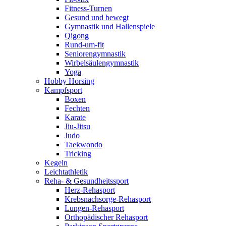
Fitness-Turnen
Gesund und bewegt
Gymnastik und Hallenspiele
Qigong
Rund-um-fit
Seniorengymnastik
Wirbelsäulengymnastik
Yoga
Hobby Horsing
Kampfsport
Boxen
Fechten
Karate
Jiu-Jitsu
Judo
Taekwondo
Tricking
Kegeln
Leichtathletik
Reha- & Gesundheitssport
Herz-Rehasport
Krebsnachsorge-Rehasport
Lungen-Rehasport
Orthopädischer Rehasport