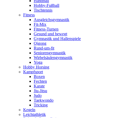
Handball
Hobby-Fußball
Tischtennis
Fitness
Ausgleichsgymnastik
Fit-Mix
Fitness-Turnen
Gesund und bewegt
Gymnastik und Hallenspiele
Qigong
Rund-um-fit
Seniorengymnastik
Wirbelsäulengymnastik
Yoga
Hobby Horsing
Kampfsport
Boxen
Fechten
Karate
Jiu-Jitsu
Judo
Taekwondo
Tricking
Kegeln
Leichtathletik