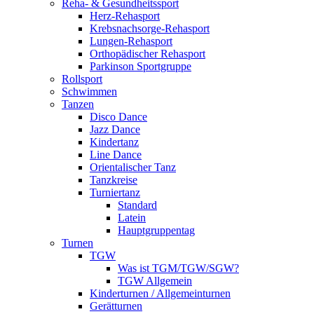
Reha- & Gesundheitssport
Herz-Rehasport
Krebsnachsorge-Rehasport
Lungen-Rehasport
Orthopädischer Rehasport
Parkinson Sportgruppe
Rollsport
Schwimmen
Tanzen
Disco Dance
Jazz Dance
Kindertanz
Line Dance
Orientalischer Tanz
Tanzkreise
Turniertanz
Standard
Latein
Hauptgruppentag
Turnen
TGW
Was ist TGM/TGW/SGW?
TGW Allgemein
Kinderturnen / Allgemeinturnen
Gerätturnen