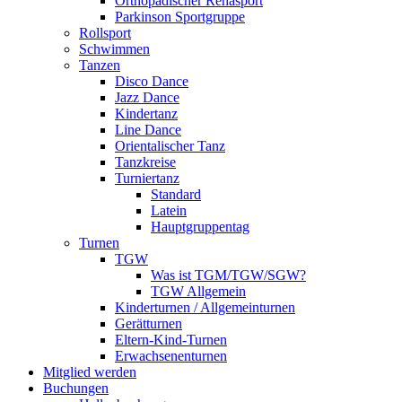
Orthopädischer Rehasport
Parkinson Sportgruppe
Rollsport
Schwimmen
Tanzen
Disco Dance
Jazz Dance
Kindertanz
Line Dance
Orientalischer Tanz
Tanzkreise
Turniertanz
Standard
Latein
Hauptgruppentag
Turnen
TGW
Was ist TGM/TGW/SGW?
TGW Allgemein
Kinderturnen / Allgemeinturnen
Gerätturnen
Eltern-Kind-Turnen
Erwachsenenturnen
Mitglied werden
Buchungen