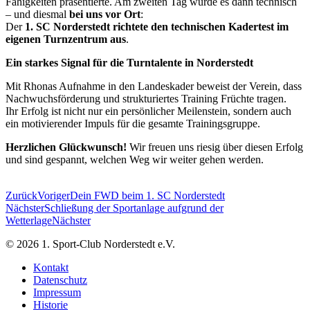
Fähigkeiten präsentierte. Am zweiten Tag wurde es dann technisch
– und diesmal
bei uns vor Ort
:
Der
1. SC Norderstedt richtete den technischen Kadertest im
eigenen Turnzentrum aus
.
Ein starkes Signal für die Turntalente in Norderstedt
Mit Rhonas Aufnahme in den Landeskader beweist der Verein, dass
Nachwuchsförderung und strukturiertes Training Früchte tragen.
Ihr Erfolg ist nicht nur ein persönlicher Meilenstein, sondern auch
ein motivierender Impuls für die gesamte Trainingsgruppe.
Herzlichen Glückwunsch!
Wir freuen uns riesig über diesen Erfolg
und sind gespannt, welchen Weg wir weiter gehen werden.
Zurück
Voriger
Dein FWD beim 1. SC Norderstedt
Nächster
Schließung der Sportanlage aufgrund der
Wetterlage
Nächster
© 2026 1. Sport-Club Norderstedt e.V.
Kontakt
Datenschutz
Impressum
Historie