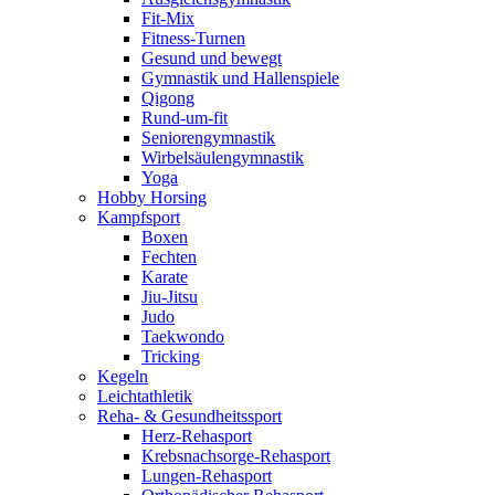
Fit-Mix
Fitness-Turnen
Gesund und bewegt
Gymnastik und Hallenspiele
Qigong
Rund-um-fit
Seniorengymnastik
Wirbelsäulengymnastik
Yoga
Hobby Horsing
Kampfsport
Boxen
Fechten
Karate
Jiu-Jitsu
Judo
Taekwondo
Tricking
Kegeln
Leichtathletik
Reha- & Gesundheitssport
Herz-Rehasport
Krebsnachsorge-Rehasport
Lungen-Rehasport