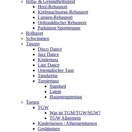
Reha- & Gesundheitssport
Herz-Rehasport
Krebsnachsorge-Rehasport
Lungen-Rehasport
Orthopädischer Rehasport
Parkinson Sportgruppe
Rollsport
Schwimmen
Tanzen
Disco Dance
Jazz Dance
Kindertanz
Line Dance
Orientalischer Tanz
Tanzkreise
Turniertanz
Standard
Latein
Hauptgruppentag
Turnen
TGW
Was ist TGM/TGW/SGW?
TGW Allgemein
Kinderturnen / Allgemeinturnen
Gerätturnen