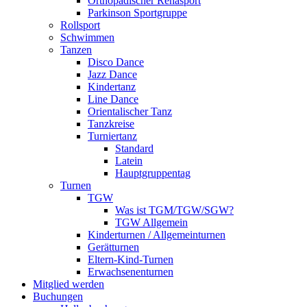
Orthopädischer Rehasport
Parkinson Sportgruppe
Rollsport
Schwimmen
Tanzen
Disco Dance
Jazz Dance
Kindertanz
Line Dance
Orientalischer Tanz
Tanzkreise
Turniertanz
Standard
Latein
Hauptgruppentag
Turnen
TGW
Was ist TGM/TGW/SGW?
TGW Allgemein
Kinderturnen / Allgemeinturnen
Gerätturnen
Eltern-Kind-Turnen
Erwachsenenturnen
Mitglied werden
Buchungen