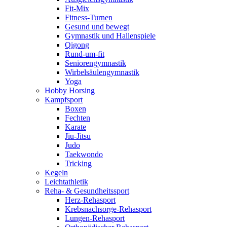
Fit-Mix
Fitness-Turnen
Gesund und bewegt
Gymnastik und Hallenspiele
Qigong
Rund-um-fit
Seniorengymnastik
Wirbelsäulengymnastik
Yoga
Hobby Horsing
Kampfsport
Boxen
Fechten
Karate
Jiu-Jitsu
Judo
Taekwondo
Tricking
Kegeln
Leichtathletik
Reha- & Gesundheitssport
Herz-Rehasport
Krebsnachsorge-Rehasport
Lungen-Rehasport