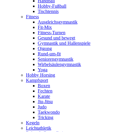
Handball
Hobby-Fußball
Tischtennis
Fitness
Ausgleichsgymnastik
Fit-Mix
Fitness-Turnen
Gesund und bewegt
Gymnastik und Hallenspiele
Qigong
Rund-um-fit
Seniorengymnastik
Wirbelsäulengymnastik
Yoga
Hobby Horsing
Kampfsport
Boxen
Fechten
Karate
Jiu-Jitsu
Judo
Taekwondo
Tricking
Kegeln
Leichtathletik