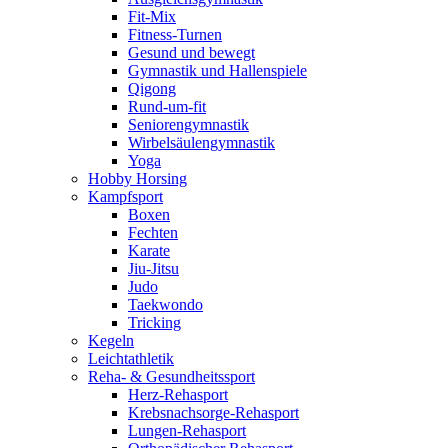
Fit-Mix
Fitness-Turnen
Gesund und bewegt
Gymnastik und Hallenspiele
Qigong
Rund-um-fit
Seniorengymnastik
Wirbelsäulengymnastik
Yoga
Hobby Horsing
Kampfsport
Boxen
Fechten
Karate
Jiu-Jitsu
Judo
Taekwondo
Tricking
Kegeln
Leichtathletik
Reha- & Gesundheitssport
Herz-Rehasport
Krebsnachsorge-Rehasport
Lungen-Rehasport