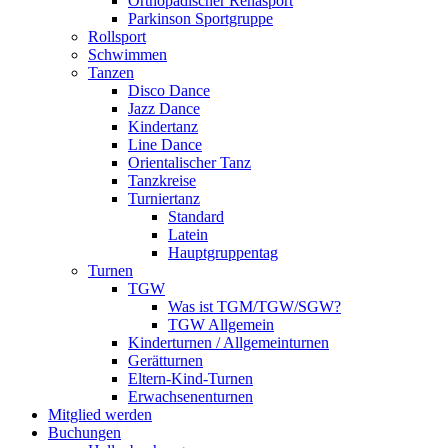
Orthopädischer Rehasport
Parkinson Sportgruppe
Rollsport
Schwimmen
Tanzen
Disco Dance
Jazz Dance
Kindertanz
Line Dance
Orientalischer Tanz
Tanzkreise
Turniertanz
Standard
Latein
Hauptgruppentag
Turnen
TGW
Was ist TGM/TGW/SGW?
TGW Allgemein
Kinderturnen / Allgemeinturnen
Gerätturnen
Eltern-Kind-Turnen
Erwachsenenturnen
Mitglied werden
Buchungen