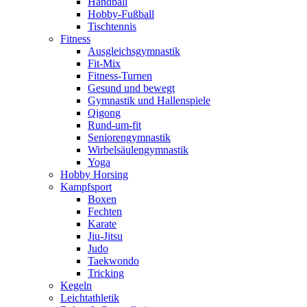
Handball
Hobby-Fußball
Tischtennis
Fitness
Ausgleichsgymnastik
Fit-Mix
Fitness-Turnen
Gesund und bewegt
Gymnastik und Hallenspiele
Qigong
Rund-um-fit
Seniorengymnastik
Wirbelsäulengymnastik
Yoga
Hobby Horsing
Kampfsport
Boxen
Fechten
Karate
Jiu-Jitsu
Judo
Taekwondo
Tricking
Kegeln
Leichtathletik