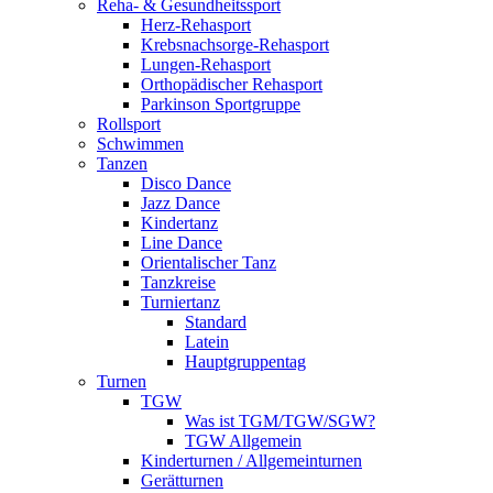
Reha- & Gesundheitssport
Herz-Rehasport
Krebsnachsorge-Rehasport
Lungen-Rehasport
Orthopädischer Rehasport
Parkinson Sportgruppe
Rollsport
Schwimmen
Tanzen
Disco Dance
Jazz Dance
Kindertanz
Line Dance
Orientalischer Tanz
Tanzkreise
Turniertanz
Standard
Latein
Hauptgruppentag
Turnen
TGW
Was ist TGM/TGW/SGW?
TGW Allgemein
Kinderturnen / Allgemeinturnen
Gerätturnen