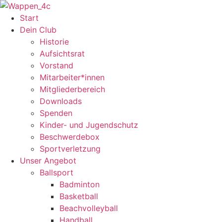
Zum
Inhalt
Start
springen
Dein Club
Historie
Aufsichtsrat
Vorstand
Mitarbeiter*innen
Mitgliederbereich
Downloads
Spenden
Kinder- und Jugendschutz
Beschwerdebox
Sportverletzung
Unser Angebot
Ballsport
Badminton
Basketball
Beachvolleyball
Handball