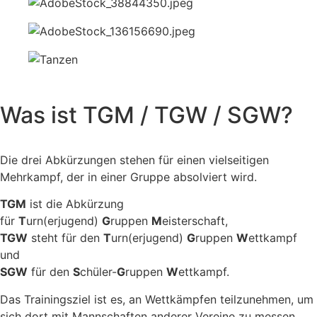
Was ist TGM / TGW / SGW?
Die drei Abkürzungen stehen für einen vielseitigen
Mehrkampf, der in einer Gruppe absolviert wird.
TGM
ist die Abkürzung
für
T
urn(erjugend)
G
ruppen
M
eisterschaft,
TGW
steht für den
T
urn(erjugend)
G
ruppen
W
ettkampf
und
SGW
für den
S
chüler-
G
ruppen
W
ettkampf.
Das Trainingsziel ist es, an Wettkämpfen teilzunehmen, um
sich dort mit Mannschaften anderer Vereine zu messen