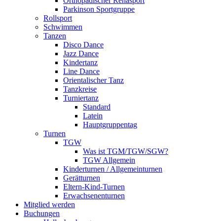
Orthopädischer Rehasport
Parkinson Sportgruppe
Rollsport
Schwimmen
Tanzen
Disco Dance
Jazz Dance
Kindertanz
Line Dance
Orientalischer Tanz
Tanzkreise
Turniertanz
Standard
Latein
Hauptgruppentag
Turnen
TGW
Was ist TGM/TGW/SGW?
TGW Allgemein
Kinderturnen / Allgemeinturnen
Gerätturnen
Eltern-Kind-Turnen
Erwachsenenturnen
Mitglied werden
Buchungen