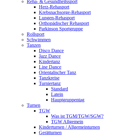
Reha- & Gesundheitssport
Herz-Rehasport
Krebsnachsorge-Rehasport
Lungen-Rehasport
Orthopädischer Rehasport
Parkinson Sportgruppe
Rollsport
Schwimmen
Tanzen
Disco Dance
Jazz Dance
Kindertanz
Line Dance
Orientalischer Tanz
Tanzkreise
Turniertanz
Standard
Latein
Hauptgruppentag
Turnen
TGW
Was ist TGM/TGW/SGW?
TGW Allgemein
Kinderturnen / Allgemeinturnen
Gerätturnen