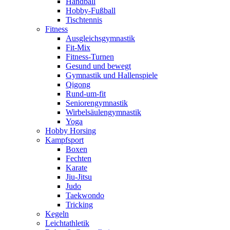
Handball
Hobby-Fußball
Tischtennis
Fitness
Ausgleichsgymnastik
Fit-Mix
Fitness-Turnen
Gesund und bewegt
Gymnastik und Hallenspiele
Qigong
Rund-um-fit
Seniorengymnastik
Wirbelsäulengymnastik
Yoga
Hobby Horsing
Kampfsport
Boxen
Fechten
Karate
Jiu-Jitsu
Judo
Taekwondo
Tricking
Kegeln
Leichtathletik