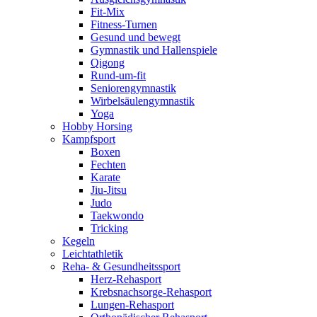
Fit-Mix
Fitness-Turnen
Gesund und bewegt
Gymnastik und Hallenspiele
Qigong
Rund-um-fit
Seniorengymnastik
Wirbelsäulengymnastik
Yoga
Hobby Horsing
Kampfsport
Boxen
Fechten
Karate
Jiu-Jitsu
Judo
Taekwondo
Tricking
Kegeln
Leichtathletik
Reha- & Gesundheitssport
Herz-Rehasport
Krebsnachsorge-Rehasport
Lungen-Rehasport