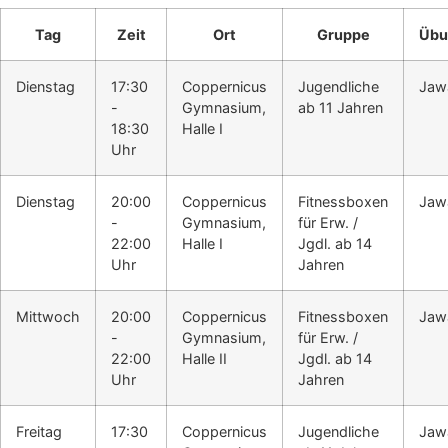
Tag
Zeit
Ort
Gruppe
Übu
Dienstag
17:30
Coppernicus
Jugendliche
Jaw
-
Gymnasium,
ab 11 Jahren
18:30
Halle I
Uhr
Dienstag
20:00
Coppernicus
Fitnessboxen
Jaw
-
Gymnasium,
für Erw. /
22:00
Halle I
Jgdl. ab 14
Uhr
Jahren
Mittwoch
20:00
Coppernicus
Fitnessboxen
Jaw
-
Gymnasium,
für Erw. /
22:00
Halle II
Jgdl. ab 14
Uhr
Jahren
Freitag
17:30
Coppernicus
Jugendliche
Jaw