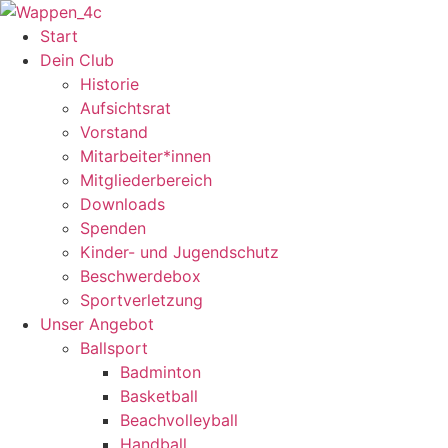
Zum
Inhalt
Start
springen
Dein Club
Historie
Aufsichtsrat
Vorstand
Mitarbeiter*innen
Mitgliederbereich
Downloads
Spenden
Kinder- und Jugendschutz
Beschwerdebox
Sportverletzung
Unser Angebot
Ballsport
Badminton
Basketball
Beachvolleyball
Handball