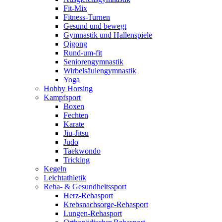
Fit-Mix
Fitness-Turnen
Gesund und bewegt
Gymnastik und Hallenspiele
Qigong
Rund-um-fit
Seniorengymnastik
Wirbelsäulengymnastik
Yoga
Hobby Horsing
Kampfsport
Boxen
Fechten
Karate
Jiu-Jitsu
Judo
Taekwondo
Tricking
Kegeln
Leichtathletik
Reha- & Gesundheitssport
Herz-Rehasport
Krebsnachsorge-Rehasport
Lungen-Rehasport