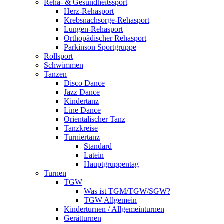
Reha- & Gesundheitssport
Herz-Rehasport
Krebsnachsorge-Rehasport
Lungen-Rehasport
Orthopädischer Rehasport
Parkinson Sportgruppe
Rollsport
Schwimmen
Tanzen
Disco Dance
Jazz Dance
Kindertanz
Line Dance
Orientalischer Tanz
Tanzkreise
Turniertanz
Standard
Latein
Hauptgruppentag
Turnen
TGW
Was ist TGM/TGW/SGW?
TGW Allgemein
Kinderturnen / Allgemeinturnen
Gerätturnen