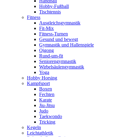
Handball
Hobby-Fußball
Tischtennis
Fitness
Ausgleichsgymnastik
Fit-Mix
Fitness-Turnen
Gesund und bewegt
Gymnastik und Hallenspiele
Qigong
Rund-um-fit
Seniorengymnastik
Wirbelsäulengymnastik
Yoga
Hobby Horsing
Kampfsport
Boxen
Fechten
Karate
Jiu-Jitsu
Judo
Taekwondo
Tricking
Kegeln
Leichtathletik