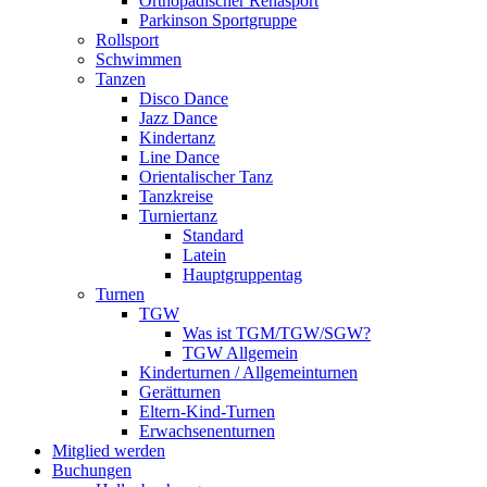
Orthopädischer Rehasport
Parkinson Sportgruppe
Rollsport
Schwimmen
Tanzen
Disco Dance
Jazz Dance
Kindertanz
Line Dance
Orientalischer Tanz
Tanzkreise
Turniertanz
Standard
Latein
Hauptgruppentag
Turnen
TGW
Was ist TGM/TGW/SGW?
TGW Allgemein
Kinderturnen / Allgemeinturnen
Gerätturnen
Eltern-Kind-Turnen
Erwachsenenturnen
Mitglied werden
Buchungen