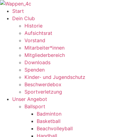
Zum
Inhalt
Start
springen
Dein Club
Historie
Aufsichtsrat
Vorstand
Mitarbeiter*innen
Mitgliederbereich
Downloads
Spenden
Kinder- und Jugendschutz
Beschwerdebox
Sportverletzung
Unser Angebot
Ballsport
Badminton
Basketball
Beachvolleyball
Handball