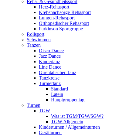
Reha- & Gesundheitssport
Herz-Rehasport
Krebsnachsorge-Rehasport
Lungen-Rehasport
Orthopädischer Rehasport
Parkinson Sportgruppe
Rollsport
Schwimmen
Tanzen
Disco Dance
Jazz Dance
Kindertanz
Line Dance
Orientalischer Tanz
Tanzkreise
Turniertanz
Standard
Latein
Hauptgruppentag
Turnen
TGW
Was ist TGM/TGW/SGW?
TGW Allgemein
Kinderturnen / Allgemeinturnen
Gerätturnen