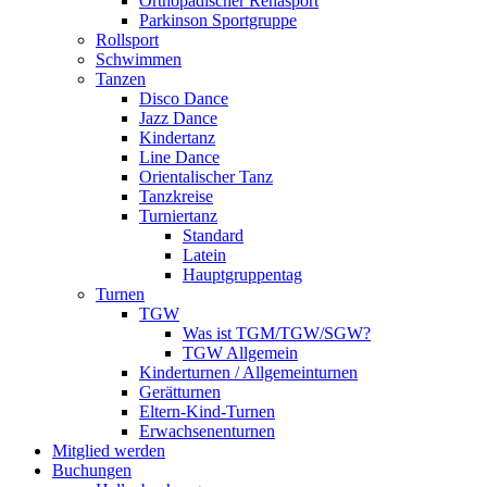
Orthopädischer Rehasport
Parkinson Sportgruppe
Rollsport
Schwimmen
Tanzen
Disco Dance
Jazz Dance
Kindertanz
Line Dance
Orientalischer Tanz
Tanzkreise
Turniertanz
Standard
Latein
Hauptgruppentag
Turnen
TGW
Was ist TGM/TGW/SGW?
TGW Allgemein
Kinderturnen / Allgemeinturnen
Gerätturnen
Eltern-Kind-Turnen
Erwachsenenturnen
Mitglied werden
Buchungen