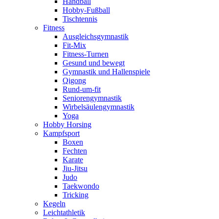
Handball
Hobby-Fußball
Tischtennis
Fitness
Ausgleichsgymnastik
Fit-Mix
Fitness-Turnen
Gesund und bewegt
Gymnastik und Hallenspiele
Qigong
Rund-um-fit
Seniorengymnastik
Wirbelsäulengymnastik
Yoga
Hobby Horsing
Kampfsport
Boxen
Fechten
Karate
Jiu-Jitsu
Judo
Taekwondo
Tricking
Kegeln
Leichtathletik