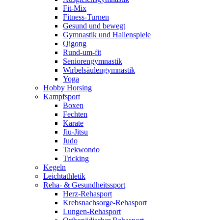
Fit-Mix
Fitness-Turnen
Gesund und bewegt
Gymnastik und Hallenspiele
Qigong
Rund-um-fit
Seniorengymnastik
Wirbelsäulengymnastik
Yoga
Hobby Horsing
Kampfsport
Boxen
Fechten
Karate
Jiu-Jitsu
Judo
Taekwondo
Tricking
Kegeln
Leichtathletik
Reha- & Gesundheitssport
Herz-Rehasport
Krebsnachsorge-Rehasport
Lungen-Rehasport