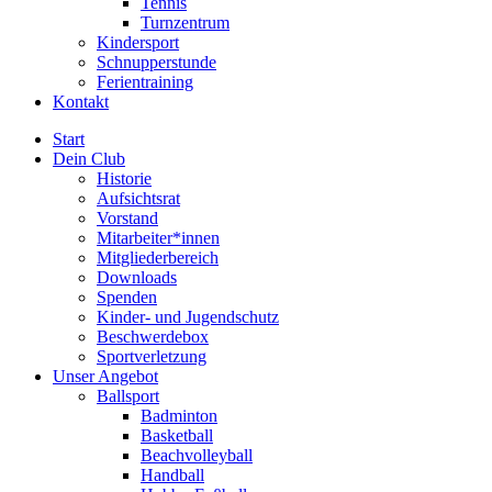
Tennis
Turnzentrum
Kindersport
Schnupperstunde
Ferientraining
Kontakt
Start
Dein Club
Historie
Aufsichtsrat
Vorstand
Mitarbeiter*innen
Mitgliederbereich
Downloads
Spenden
Kinder- und Jugendschutz
Beschwerdebox
Sportverletzung
Unser Angebot
Ballsport
Badminton
Basketball
Beachvolleyball
Handball