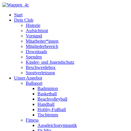
Zum
Inhalt
Start
springen
Dein Club
Historie
Aufsichtsrat
Vorstand
Mitarbeiter*innen
Mitgliederbereich
Downloads
Spenden
Kinder- und Jugendschutz
Beschwerdebox
Sportverletzung
Unser Angebot
Ballsport
Badminton
Basketball
Beachvolleyball
Handball
Hobby-Fußball
Tischtennis
Fitness
Ausgleichsgymnastik
Fit-Mix