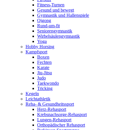
Fitness-Turnen
Gesund und bewegt
Gymnastik und Hallenspiele
Qigong
Rund-um-fit
Seniorengymnastik
Wirbelsäulengymnastik
Yoga
Hobby Horsing
Kampfsport
Boxen
Fechten
Karate
Jiu-Jitsu
Judo
Taekwondo
Tricking
Kegeln
Leichtathletik
Reha- & Gesundheitssport
Herz-Rehasport
Krebsnachsorge-Rehasport
Lungen-Rehasport
Orthopädischer Rehasport