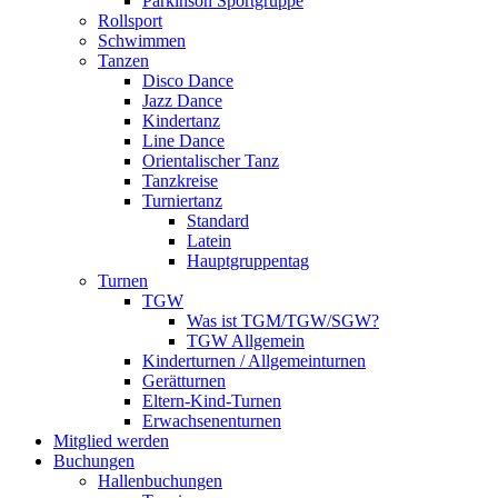
Parkinson Sportgruppe
Rollsport
Schwimmen
Tanzen
Disco Dance
Jazz Dance
Kindertanz
Line Dance
Orientalischer Tanz
Tanzkreise
Turniertanz
Standard
Latein
Hauptgruppentag
Turnen
TGW
Was ist TGM/TGW/SGW?
TGW Allgemein
Kinderturnen / Allgemeinturnen
Gerätturnen
Eltern-Kind-Turnen
Erwachsenenturnen
Mitglied werden
Buchungen
Hallenbuchungen