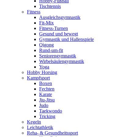
Hobby-Fußball
Tischtennis
Fitness
Ausgleichsgymnastik
Fit-Mix
Fitness-Turnen
Gesund und bewegt
Gymnastik und Hallenspiele
Qigong
Rund-um-fit
Seniorengymnastik
Wirbelsäulengymnastik
Yoga
Hobby Horsing
Kampfsport
Boxen
Fechten
Karate
Jiu-Jitsu
Judo
Taekwondo
Tricking
Kegeln
Leichtathletik
Reha- & Gesundheitssport