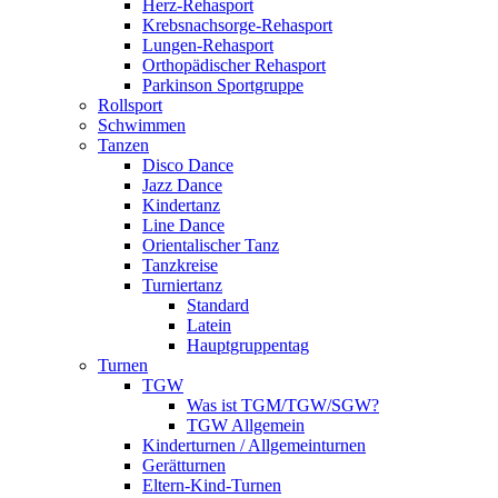
Herz-Rehasport
Krebsnachsorge-Rehasport
Lungen-Rehasport
Orthopädischer Rehasport
Parkinson Sportgruppe
Rollsport
Schwimmen
Tanzen
Disco Dance
Jazz Dance
Kindertanz
Line Dance
Orientalischer Tanz
Tanzkreise
Turniertanz
Standard
Latein
Hauptgruppentag
Turnen
TGW
Was ist TGM/TGW/SGW?
TGW Allgemein
Kinderturnen / Allgemeinturnen
Gerätturnen
Eltern-Kind-Turnen