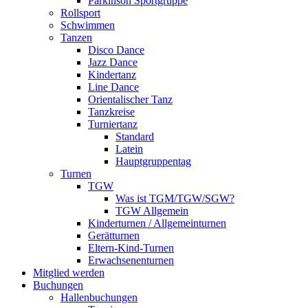
Parkinson Sportgruppe
Rollsport
Schwimmen
Tanzen
Disco Dance
Jazz Dance
Kindertanz
Line Dance
Orientalischer Tanz
Tanzkreise
Turniertanz
Standard
Latein
Hauptgruppentag
Turnen
TGW
Was ist TGM/TGW/SGW?
TGW Allgemein
Kinderturnen / Allgemeinturnen
Gerätturnen
Eltern-Kind-Turnen
Erwachsenenturnen
Mitglied werden
Buchungen
Hallenbuchungen