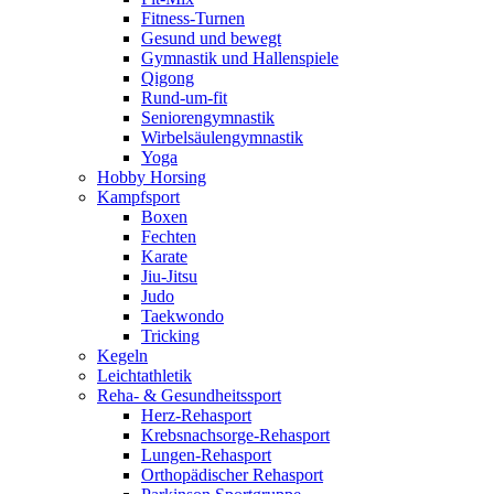
Fitness-Turnen
Gesund und bewegt
Gymnastik und Hallenspiele
Qigong
Rund-um-fit
Seniorengymnastik
Wirbelsäulengymnastik
Yoga
Hobby Horsing
Kampfsport
Boxen
Fechten
Karate
Jiu-Jitsu
Judo
Taekwondo
Tricking
Kegeln
Leichtathletik
Reha- & Gesundheitssport
Herz-Rehasport
Krebsnachsorge-Rehasport
Lungen-Rehasport
Orthopädischer Rehasport