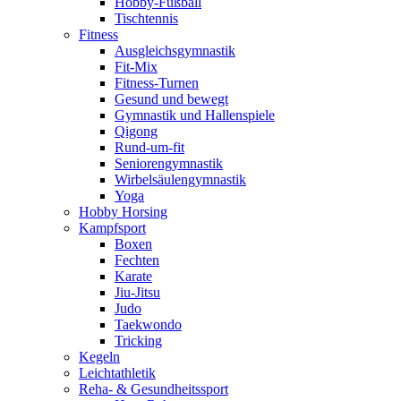
Hobby-Fußball
Tischtennis
Fitness
Ausgleichsgymnastik
Fit-Mix
Fitness-Turnen
Gesund und bewegt
Gymnastik und Hallenspiele
Qigong
Rund-um-fit
Seniorengymnastik
Wirbelsäulengymnastik
Yoga
Hobby Horsing
Kampfsport
Boxen
Fechten
Karate
Jiu-Jitsu
Judo
Taekwondo
Tricking
Kegeln
Leichtathletik
Reha- & Gesundheitssport