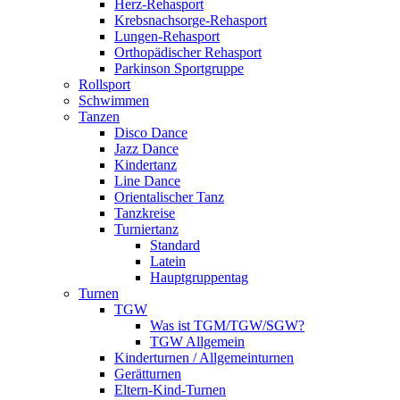
Herz-Rehasport
Krebsnachsorge-Rehasport
Lungen-Rehasport
Orthopädischer Rehasport
Parkinson Sportgruppe
Rollsport
Schwimmen
Tanzen
Disco Dance
Jazz Dance
Kindertanz
Line Dance
Orientalischer Tanz
Tanzkreise
Turniertanz
Standard
Latein
Hauptgruppentag
Turnen
TGW
Was ist TGM/TGW/SGW?
TGW Allgemein
Kinderturnen / Allgemeinturnen
Gerätturnen
Eltern-Kind-Turnen