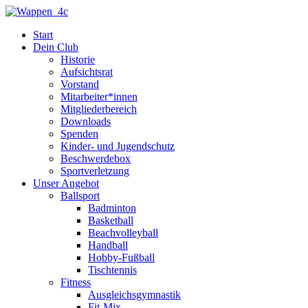
Zum
Inhalt
Start
springen
Dein Club
Historie
Aufsichtsrat
Vorstand
Mitarbeiter*innen
Mitgliederbereich
Downloads
Spenden
Kinder- und Jugendschutz
Beschwerdebox
Sportverletzung
Unser Angebot
Ballsport
Badminton
Basketball
Beachvolleyball
Handball
Hobby-Fußball
Tischtennis
Fitness
Ausgleichsgymnastik
Fit-Mix