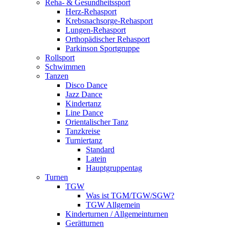
Reha- & Gesundheitssport
Herz-Rehasport
Krebsnachsorge-Rehasport
Lungen-Rehasport
Orthopädischer Rehasport
Parkinson Sportgruppe
Rollsport
Schwimmen
Tanzen
Disco Dance
Jazz Dance
Kindertanz
Line Dance
Orientalischer Tanz
Tanzkreise
Turniertanz
Standard
Latein
Hauptgruppentag
Turnen
TGW
Was ist TGM/TGW/SGW?
TGW Allgemein
Kinderturnen / Allgemeinturnen
Gerätturnen