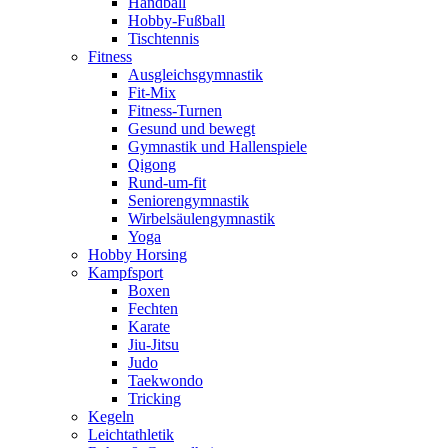
Handball
Hobby-Fußball
Tischtennis
Fitness
Ausgleichsgymnastik
Fit-Mix
Fitness-Turnen
Gesund und bewegt
Gymnastik und Hallenspiele
Qigong
Rund-um-fit
Seniorengymnastik
Wirbelsäulengymnastik
Yoga
Hobby Horsing
Kampfsport
Boxen
Fechten
Karate
Jiu-Jitsu
Judo
Taekwondo
Tricking
Kegeln
Leichtathletik