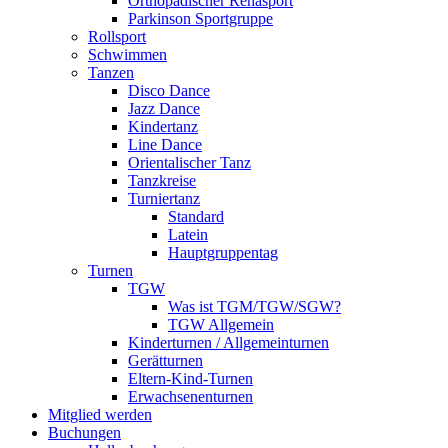
Orthopädischer Rehasport
Parkinson Sportgruppe
Rollsport
Schwimmen
Tanzen
Disco Dance
Jazz Dance
Kindertanz
Line Dance
Orientalischer Tanz
Tanzkreise
Turniertanz
Standard
Latein
Hauptgruppentag
Turnen
TGW
Was ist TGM/TGW/SGW?
TGW Allgemein
Kinderturnen / Allgemeinturnen
Gerätturnen
Eltern-Kind-Turnen
Erwachsenenturnen
Mitglied werden
Buchungen