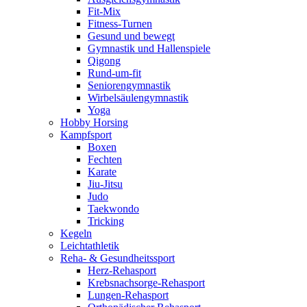
Fit-Mix
Fitness-Turnen
Gesund und bewegt
Gymnastik und Hallenspiele
Qigong
Rund-um-fit
Seniorengymnastik
Wirbelsäulengymnastik
Yoga
Hobby Horsing
Kampfsport
Boxen
Fechten
Karate
Jiu-Jitsu
Judo
Taekwondo
Tricking
Kegeln
Leichtathletik
Reha- & Gesundheitssport
Herz-Rehasport
Krebsnachsorge-Rehasport
Lungen-Rehasport