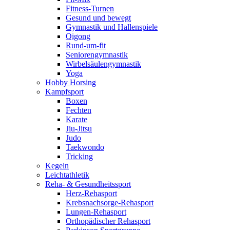
Fitness-Turnen
Gesund und bewegt
Gymnastik und Hallenspiele
Qigong
Rund-um-fit
Seniorengymnastik
Wirbelsäulengymnastik
Yoga
Hobby Horsing
Kampfsport
Boxen
Fechten
Karate
Jiu-Jitsu
Judo
Taekwondo
Tricking
Kegeln
Leichtathletik
Reha- & Gesundheitssport
Herz-Rehasport
Krebsnachsorge-Rehasport
Lungen-Rehasport
Orthopädischer Rehasport