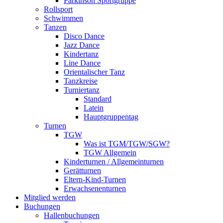
Parkinson Sportgruppe
Rollsport
Schwimmen
Tanzen
Disco Dance
Jazz Dance
Kindertanz
Line Dance
Orientalischer Tanz
Tanzkreise
Turniertanz
Standard
Latein
Hauptgruppentag
Turnen
TGW
Was ist TGM/TGW/SGW?
TGW Allgemein
Kinderturnen / Allgemeinturnen
Gerätturnen
Eltern-Kind-Turnen
Erwachsenenturnen
Mitglied werden
Buchungen
Hallenbuchungen