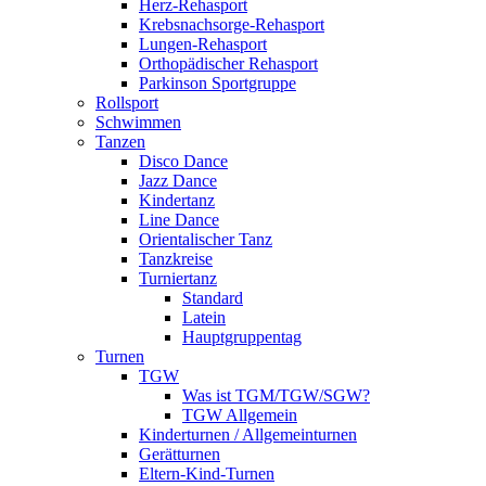
Herz-Rehasport
Krebsnachsorge-Rehasport
Lungen-Rehasport
Orthopädischer Rehasport
Parkinson Sportgruppe
Rollsport
Schwimmen
Tanzen
Disco Dance
Jazz Dance
Kindertanz
Line Dance
Orientalischer Tanz
Tanzkreise
Turniertanz
Standard
Latein
Hauptgruppentag
Turnen
TGW
Was ist TGM/TGW/SGW?
TGW Allgemein
Kinderturnen / Allgemeinturnen
Gerätturnen
Eltern-Kind-Turnen