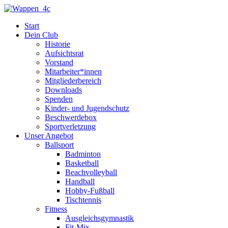
Zum
Inhalt
Start
springen
Dein Club
Historie
Aufsichtsrat
Vorstand
Mitarbeiter*innen
Mitgliederbereich
Downloads
Spenden
Kinder- und Jugendschutz
Beschwerdebox
Sportverletzung
Unser Angebot
Ballsport
Badminton
Basketball
Beachvolleyball
Handball
Hobby-Fußball
Tischtennis
Fitness
Ausgleichsgymnastik
Fit-Mix