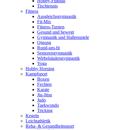
Hobby-Fußball
Tischtennis
Fitness
Ausgleichsgymnastik
Fit-Mix
Fitness-Turnen
Gesund und bewegt
Gymnastik und Hallenspiele
Qigong
Rund-um-fit
Seniorengymnastik
Wirbelsäulengymnastik
Yoga
Hobby Horsing
Kampfsport
Boxen
Fechten
Karate
Jiu-Jitsu
Judo
Taekwondo
Tricking
Kegeln
Leichtathletik
Reha- & Gesundheitssport