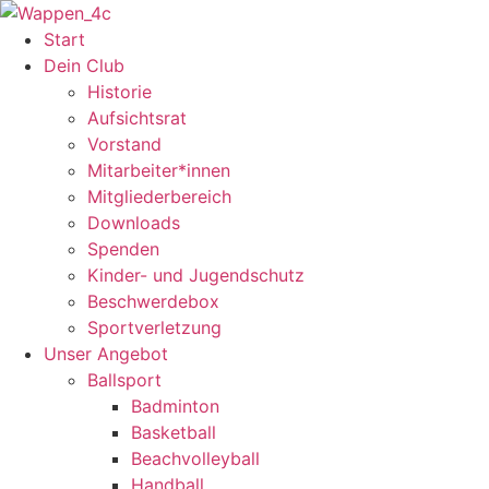
Zum
Inhalt
Start
springen
Dein Club
Historie
Aufsichtsrat
Vorstand
Mitarbeiter*innen
Mitgliederbereich
Downloads
Spenden
Kinder- und Jugendschutz
Beschwerdebox
Sportverletzung
Unser Angebot
Ballsport
Badminton
Basketball
Beachvolleyball
Handball