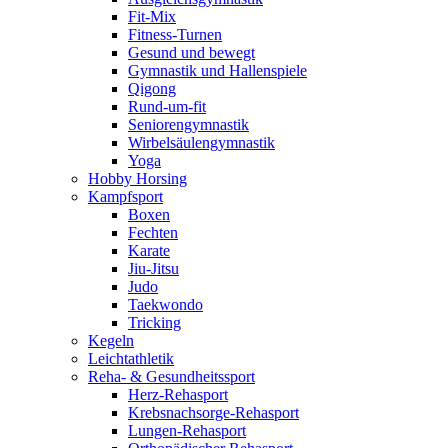
Fit-Mix
Fitness-Turnen
Gesund und bewegt
Gymnastik und Hallenspiele
Qigong
Rund-um-fit
Seniorengymnastik
Wirbelsäulengymnastik
Yoga
Hobby Horsing
Kampfsport
Boxen
Fechten
Karate
Jiu-Jitsu
Judo
Taekwondo
Tricking
Kegeln
Leichtathletik
Reha- & Gesundheitssport
Herz-Rehasport
Krebsnachsorge-Rehasport
Lungen-Rehasport