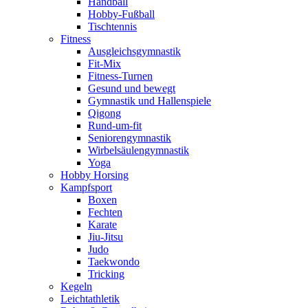
Handball
Hobby-Fußball
Tischtennis
Fitness
Ausgleichsgymnastik
Fit-Mix
Fitness-Turnen
Gesund und bewegt
Gymnastik und Hallenspiele
Qigong
Rund-um-fit
Seniorengymnastik
Wirbelsäulengymnastik
Yoga
Hobby Horsing
Kampfsport
Boxen
Fechten
Karate
Jiu-Jitsu
Judo
Taekwondo
Tricking
Kegeln
Leichtathletik