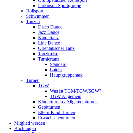
Orthopädischer Rehasport
Parkinson Sportgruppe
Rollsport
Schwimmen
Tanzen
Disco Dance
Jazz Dance
Kindertanz
Line Dance
Orientalischer Tanz
Tanzkreise
Turniertanz
Standard
Latein
Hauptgruppentag
Turnen
TGW
Was ist TGM/TGW/SGW?
TGW Allgemein
Kinderturnen / Allgemeinturnen
Gerätturnen
Eltern-Kind-Turnen
Erwachsenenturnen
Mitglied werden
Buchungen