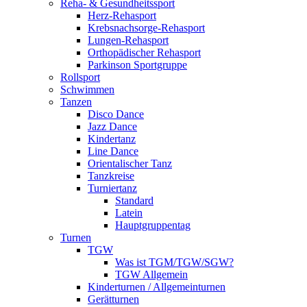
Reha- & Gesundheitssport
Herz-Rehasport
Krebsnachsorge-Rehasport
Lungen-Rehasport
Orthopädischer Rehasport
Parkinson Sportgruppe
Rollsport
Schwimmen
Tanzen
Disco Dance
Jazz Dance
Kindertanz
Line Dance
Orientalischer Tanz
Tanzkreise
Turniertanz
Standard
Latein
Hauptgruppentag
Turnen
TGW
Was ist TGM/TGW/SGW?
TGW Allgemein
Kinderturnen / Allgemeinturnen
Gerätturnen