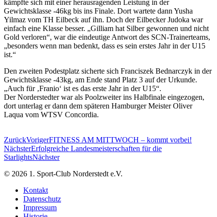
kämpfte sich mit einer herausragenden Leistung in der
Gewichtsklasse -46kg bis ins Finale. Dort wartete dann Yusha
Yilmaz vom TH Eilbeck auf ihn. Doch der Eilbecker Judoka war
einfach eine Klasse besser. „Gilliam hat Silber gewonnen und nicht
Gold verloren“, war die eindeutige Antwort des SCN-Trainerteams,
„besonders wenn man bedenkt, dass es sein erstes Jahr in der U15
ist.“
Den zweiten Podestplatz sicherte sich Franciszek Bednarczyk in der
Gewichtsklasse -43kg, am Ende stand Platz 3 auf der Urkunde.
„Auch für ‚Franio‘ ist es das erste Jahr in der U15“.
Der Norderstedter war als Poolzweiter ins Halbfinale eingezogen,
dort unterlag er dann dem späteren Hamburger Meister Oliver
Laqua vom WTSV Concordia.
Zurück
Voriger
FITNESS AM MITTWOCH – kommt vorbei!
Nächster
Erfolgreiche Landesmeisterschaften für die
Starlights
Nächster
© 2026 1. Sport-Club Norderstedt e.V.
Kontakt
Datenschutz
Impressum
Historie