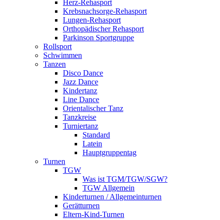
Herz-Rehasport
Krebsnachsorge-Rehasport
Lungen-Rehasport
Orthopädischer Rehasport
Parkinson Sportgruppe
Rollsport
Schwimmen
Tanzen
Disco Dance
Jazz Dance
Kindertanz
Line Dance
Orientalischer Tanz
Tanzkreise
Turniertanz
Standard
Latein
Hauptgruppentag
Turnen
TGW
Was ist TGM/TGW/SGW?
TGW Allgemein
Kinderturnen / Allgemeinturnen
Gerätturnen
Eltern-Kind-Turnen