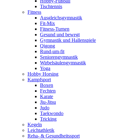
Hobby-Fußball
Tischtennis
Fitness
Ausgleichsgymnastik
Fit-Mix
Fitness-Turnen
Gesund und bewegt
Gymnastik und Hallenspiele
Qigong
Rund-um-fit
Seniorengymnastik
Wirbelsäulengymnastik
Yoga
Hobby Horsing
Kampfsport
Boxen
Fechten
Karate
Jiu-Jitsu
Judo
Taekwondo
Tricking
Kegeln
Leichtathletik
Reha- & Gesundheitssport