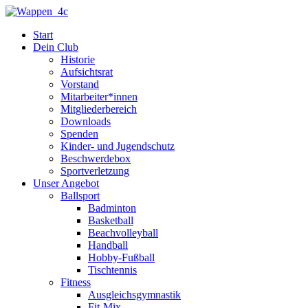
Zum
Inhalt
Start
springen
Dein Club
Historie
Aufsichtsrat
Vorstand
Mitarbeiter*innen
Mitgliederbereich
Downloads
Spenden
Kinder- und Jugendschutz
Beschwerdebox
Sportverletzung
Unser Angebot
Ballsport
Badminton
Basketball
Beachvolleyball
Handball
Hobby-Fußball
Tischtennis
Fitness
Ausgleichsgymnastik
Fit-Mix