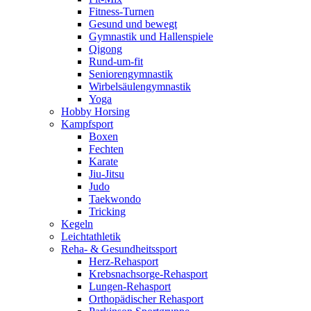
Fitness-Turnen
Gesund und bewegt
Gymnastik und Hallenspiele
Qigong
Rund-um-fit
Seniorengymnastik
Wirbelsäulengymnastik
Yoga
Hobby Horsing
Kampfsport
Boxen
Fechten
Karate
Jiu-Jitsu
Judo
Taekwondo
Tricking
Kegeln
Leichtathletik
Reha- & Gesundheitssport
Herz-Rehasport
Krebsnachsorge-Rehasport
Lungen-Rehasport
Orthopädischer Rehasport