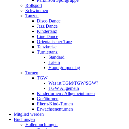
Parkinson Sportgruppe
Rollsport
Schwimmen
Tanzen
Disco Dance
Jazz Dance
Kindertanz
Line Dance
Orientalischer Tanz
Tanzkreise
Turniertanz
Standard
Latein
Hauptgruppentag
Turnen
TGW
Was ist TGM/TGW/SGW?
TGW Allgemein
Kinderturnen / Allgemeinturnen
Gerätturnen
Eltern-Kind-Turnen
Erwachsenenturnen
Mitglied werden
Buchungen
Hallenbuchungen