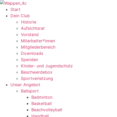
Zum
Inhalt
Start
springen
Dein Club
Historie
Aufsichtsrat
Vorstand
Mitarbeiter*innen
Mitgliederbereich
Downloads
Spenden
Kinder- und Jugendschutz
Beschwerdebox
Sportverletzung
Unser Angebot
Ballsport
Badminton
Basketball
Beachvolleyball
Handball