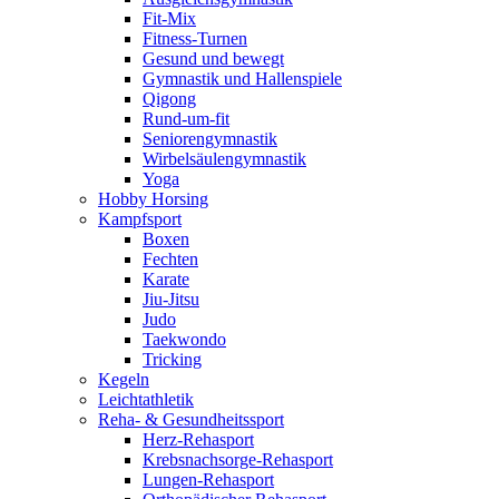
Fit-Mix
Fitness-Turnen
Gesund und bewegt
Gymnastik und Hallenspiele
Qigong
Rund-um-fit
Seniorengymnastik
Wirbelsäulengymnastik
Yoga
Hobby Horsing
Kampfsport
Boxen
Fechten
Karate
Jiu-Jitsu
Judo
Taekwondo
Tricking
Kegeln
Leichtathletik
Reha- & Gesundheitssport
Herz-Rehasport
Krebsnachsorge-Rehasport
Lungen-Rehasport