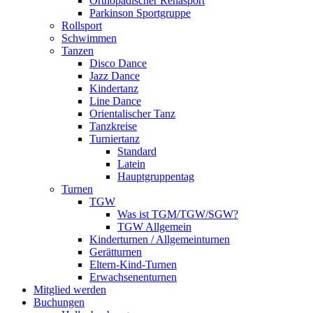
Orthopädischer Rehasport
Parkinson Sportgruppe
Rollsport
Schwimmen
Tanzen
Disco Dance
Jazz Dance
Kindertanz
Line Dance
Orientalischer Tanz
Tanzkreise
Turniertanz
Standard
Latein
Hauptgruppentag
Turnen
TGW
Was ist TGM/TGW/SGW?
TGW Allgemein
Kinderturnen / Allgemeinturnen
Gerätturnen
Eltern-Kind-Turnen
Erwachsenenturnen
Mitglied werden
Buchungen