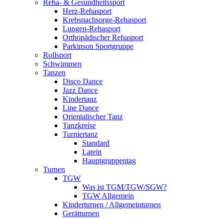
Reha- & Gesundheitssport
Herz-Rehasport
Krebsnachsorge-Rehasport
Lungen-Rehasport
Orthopädischer Rehasport
Parkinson Sportgruppe
Rollsport
Schwimmen
Tanzen
Disco Dance
Jazz Dance
Kindertanz
Line Dance
Orientalischer Tanz
Tanzkreise
Turniertanz
Standard
Latein
Hauptgruppentag
Turnen
TGW
Was ist TGM/TGW/SGW?
TGW Allgemein
Kinderturnen / Allgemeinturnen
Gerätturnen