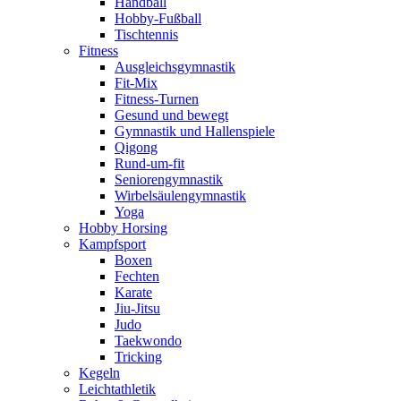
Handball
Hobby-Fußball
Tischtennis
Fitness
Ausgleichsgymnastik
Fit-Mix
Fitness-Turnen
Gesund und bewegt
Gymnastik und Hallenspiele
Qigong
Rund-um-fit
Seniorengymnastik
Wirbelsäulengymnastik
Yoga
Hobby Horsing
Kampfsport
Boxen
Fechten
Karate
Jiu-Jitsu
Judo
Taekwondo
Tricking
Kegeln
Leichtathletik