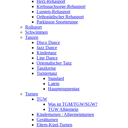
Herz-Rehasport
Krebsnachsorge-Rehasport
Lungen-Rehasport
Orthopädischer Rehasport
Parkinson Sportgruppe
Rollsport
Schwimmen
Tanzen
Disco Dance
Jazz Dance
Kindertanz
Line Dance
Orientalischer Tanz
Tanzkreise
Turniertanz
Standard
Latein
Hauptgruppentag
Turnen
TGW
Was ist TGM/TGW/SGW?
TGW Allgemein
Kinderturnen / Allgemeinturnen
Gerätturnen
Eltern-Kind-Turnen