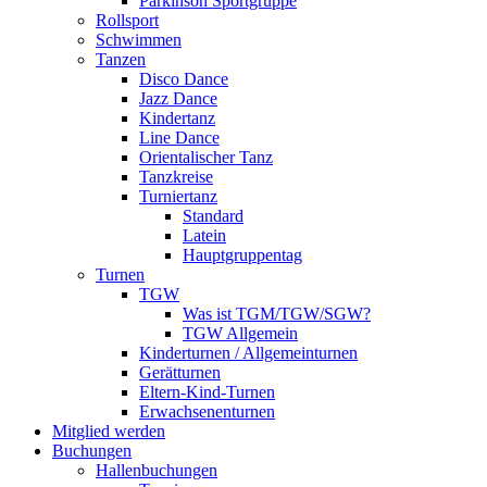
Parkinson Sportgruppe
Rollsport
Schwimmen
Tanzen
Disco Dance
Jazz Dance
Kindertanz
Line Dance
Orientalischer Tanz
Tanzkreise
Turniertanz
Standard
Latein
Hauptgruppentag
Turnen
TGW
Was ist TGM/TGW/SGW?
TGW Allgemein
Kinderturnen / Allgemeinturnen
Gerätturnen
Eltern-Kind-Turnen
Erwachsenenturnen
Mitglied werden
Buchungen
Hallenbuchungen