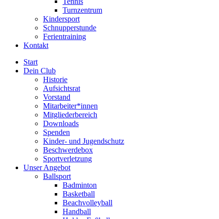
Tennis
Turnzentrum
Kindersport
Schnupperstunde
Ferientraining
Kontakt
Start
Dein Club
Historie
Aufsichtsrat
Vorstand
Mitarbeiter*innen
Mitgliederbereich
Downloads
Spenden
Kinder- und Jugendschutz
Beschwerdebox
Sportverletzung
Unser Angebot
Ballsport
Badminton
Basketball
Beachvolleyball
Handball