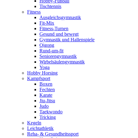
Hobby-Fußball
Tischtennis
Fitness
Ausgleichsgymnastik
Fit-Mix
Fitness-Turnen
Gesund und bewegt
Gymnastik und Hallenspiele
Qigong
Rund-um-fit
Seniorengymnastik
Wirbelsäulengymnastik
Yoga
Hobby Horsing
Kampfsport
Boxen
Fechten
Karate
Jiu-Jitsu
Judo
Taekwondo
Tricking
Kegeln
Leichtathletik
Reha- & Gesundheitssport