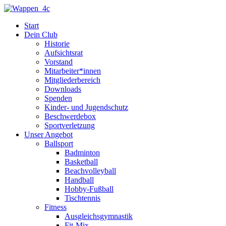
Zum
Inhalt
Start
springen
Dein Club
Historie
Aufsichtsrat
Vorstand
Mitarbeiter*innen
Mitgliederbereich
Downloads
Spenden
Kinder- und Jugendschutz
Beschwerdebox
Sportverletzung
Unser Angebot
Ballsport
Badminton
Basketball
Beachvolleyball
Handball
Hobby-Fußball
Tischtennis
Fitness
Ausgleichsgymnastik
Fit-Mix