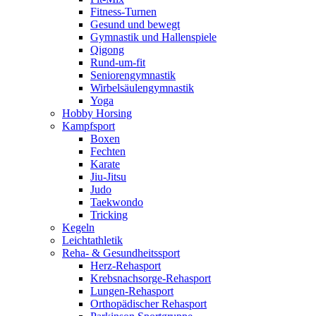
Fitness-Turnen
Gesund und bewegt
Gymnastik und Hallenspiele
Qigong
Rund-um-fit
Seniorengymnastik
Wirbelsäulengymnastik
Yoga
Hobby Horsing
Kampfsport
Boxen
Fechten
Karate
Jiu-Jitsu
Judo
Taekwondo
Tricking
Kegeln
Leichtathletik
Reha- & Gesundheitssport
Herz-Rehasport
Krebsnachsorge-Rehasport
Lungen-Rehasport
Orthopädischer Rehasport