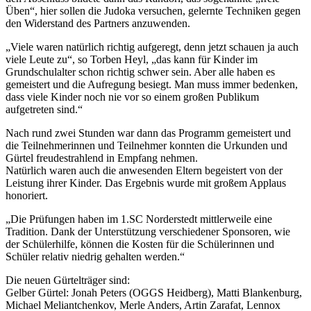
Üben“, hier sollen die Judoka versuchen, gelernte Techniken gegen
den Widerstand des Partners anzuwenden.
„Viele waren natürlich richtig aufgeregt, denn jetzt schauen ja auch
viele Leute zu“, so Torben Heyl, „das kann für Kinder im
Grundschulalter schon richtig schwer sein. Aber alle haben es
gemeistert und die Aufregung besiegt. Man muss immer bedenken,
dass viele Kinder noch nie vor so einem großen Publikum
aufgetreten sind.“
Nach rund zwei Stunden war dann das Programm gemeistert und
die Teilnehmerinnen und Teilnehmer konnten die Urkunden und
Gürtel freudestrahlend in Empfang nehmen.
Natürlich waren auch die anwesenden Eltern begeistert von der
Leistung ihrer Kinder. Das Ergebnis wurde mit großem Applaus
honoriert.
„Die Prüfungen haben im 1.SC Norderstedt mittlerweile eine
Tradition. Dank der Unterstützung verschiedener Sponsoren, wie
der Schülerhilfe, können die Kosten für die Schülerinnen und
Schüler relativ niedrig gehalten werden.“
Die neuen Gürtelträger sind:
Gelber Gürtel: Jonah Peters (OGGS Heidberg), Matti Blankenburg,
Michael Meliantchenkov, Merle Anders, Artin Zarafat, Lennox