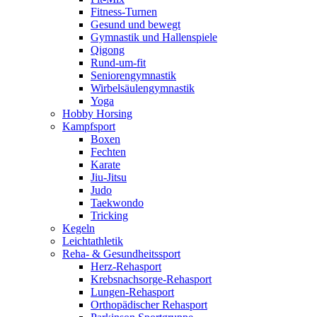
Fitness-Turnen
Gesund und bewegt
Gymnastik und Hallenspiele
Qigong
Rund-um-fit
Seniorengymnastik
Wirbelsäulengymnastik
Yoga
Hobby Horsing
Kampfsport
Boxen
Fechten
Karate
Jiu-Jitsu
Judo
Taekwondo
Tricking
Kegeln
Leichtathletik
Reha- & Gesundheitssport
Herz-Rehasport
Krebsnachsorge-Rehasport
Lungen-Rehasport
Orthopädischer Rehasport