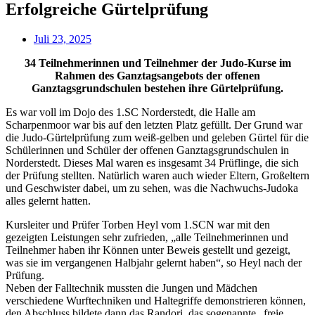
Erfolgreiche Gürtelprüfung
Juli 23, 2025
34 Teilnehmerinnen und Teilnehmer der Judo-Kurse im
Rahmen des Ganztagsangebots der offenen
Ganztagsgrundschulen bestehen ihre Gürtelprüfung.
Es war voll im Dojo des 1.SC Norderstedt, die Halle am
Scharpenmoor war bis auf den letzten Platz gefüllt. Der Grund war
die Judo-Gürtelprüfung zum weiß-gelben und geleben Gürtel für die
Schülerinnen und Schüler der offenen Ganztagsgrundschulen in
Norderstedt. Dieses Mal waren es insgesamt 34 Prüflinge, die sich
der Prüfung stellten. Natürlich waren auch wieder Eltern, Großeltern
und Geschwister dabei, um zu sehen, was die Nachwuchs-Judoka
alles gelernt hatten.
Kursleiter und Prüfer Torben Heyl vom 1.SCN war mit den
gezeigten Leistungen sehr zufrieden, „alle Teilnehmerinnen und
Teilnehmer haben ihr Können unter Beweis gestellt und gezeigt,
was sie im vergangenen Halbjahr gelernt haben“, so Heyl nach der
Prüfung.
Neben der Falltechnik mussten die Jungen und Mädchen
verschiedene Wurftechniken und Haltegriffe demonstrieren können,
den Abschluss bildete dann das Randori, das sogenannte „freie