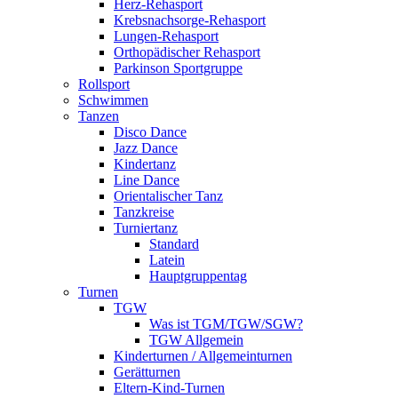
Herz-Rehasport
Krebsnachsorge-Rehasport
Lungen-Rehasport
Orthopädischer Rehasport
Parkinson Sportgruppe
Rollsport
Schwimmen
Tanzen
Disco Dance
Jazz Dance
Kindertanz
Line Dance
Orientalischer Tanz
Tanzkreise
Turniertanz
Standard
Latein
Hauptgruppentag
Turnen
TGW
Was ist TGM/TGW/SGW?
TGW Allgemein
Kinderturnen / Allgemeinturnen
Gerätturnen
Eltern-Kind-Turnen