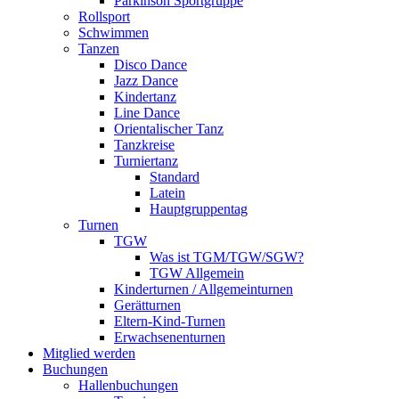
Parkinson Sportgruppe
Rollsport
Schwimmen
Tanzen
Disco Dance
Jazz Dance
Kindertanz
Line Dance
Orientalischer Tanz
Tanzkreise
Turniertanz
Standard
Latein
Hauptgruppentag
Turnen
TGW
Was ist TGM/TGW/SGW?
TGW Allgemein
Kinderturnen / Allgemeinturnen
Gerätturnen
Eltern-Kind-Turnen
Erwachsenenturnen
Mitglied werden
Buchungen
Hallenbuchungen