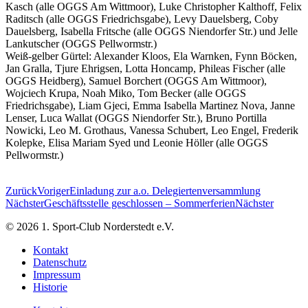
Kasch (alle OGGS Am Wittmoor), Luke Christopher Kalthoff, Felix
Raditsch (alle OGGS Friedrichsgabe), Levy Dauelsberg, Coby
Dauelsberg, Isabella Fritsche (alle OGGS Niendorfer Str.) und Jelle
Lankutscher (OGGS Pellwormstr.)
Weiß-gelber Gürtel: Alexander Kloos, Ela Warnken, Fynn Böcken,
Jan Gralla, Tjure Ehrigsen, Lotta Honcamp, Phileas Fischer (alle
OGGS Heidberg), Samuel Borchert (OGGS Am Wittmoor),
Wojciech Krupa, Noah Miko, Tom Becker (alle OGGS
Friedrichsgabe), Liam Gjeci, Emma Isabella Martinez Nova, Janne
Lenser, Luca Wallat (OGGS Niendorfer Str.), Bruno Portilla
Nowicki, Leo M. Grothaus, Vanessa Schubert, Leo Engel, Frederik
Kolepke, Elisa Mariam Syed und Leonie Höller (alle OGGS
Pellwormstr.)
Zurück
Voriger
Einladung zur a.o. Delegiertenversammlung
Nächster
Geschäftsstelle geschlossen – Sommerferien
Nächster
© 2026 1. Sport-Club Norderstedt e.V.
Kontakt
Datenschutz
Impressum
Historie