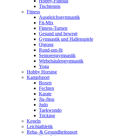
Hobby-Fußball
Tischtennis
Fitness
Ausgleichsgymnastik
Fit-Mix
Fitness-Turnen
Gesund und bewegt
Gymnastik und Hallenspiele
Qigong
Rund-um-fit
Seniorengymnastik
Wirbelsäulengymnastik
Yoga
Hobby Horsing
Kampfsport
Boxen
Fechten
Karate
Jiu-Jitsu
Judo
Taekwondo
Tricking
Kegeln
Leichtathletik
Reha- & Gesundheitssport