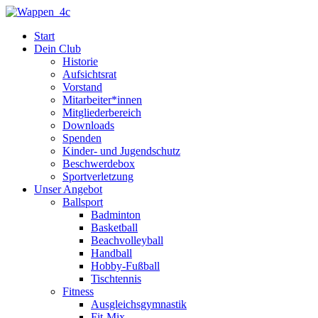
Zum
Inhalt
Start
springen
Dein Club
Historie
Aufsichtsrat
Vorstand
Mitarbeiter*innen
Mitgliederbereich
Downloads
Spenden
Kinder- und Jugendschutz
Beschwerdebox
Sportverletzung
Unser Angebot
Ballsport
Badminton
Basketball
Beachvolleyball
Handball
Hobby-Fußball
Tischtennis
Fitness
Ausgleichsgymnastik
Fit-Mix